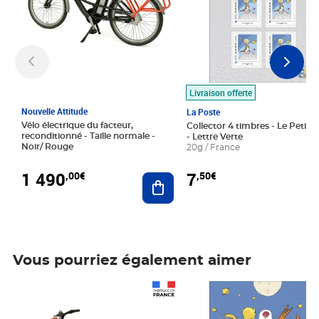
Livraison offerte
Nouvelle Attitude
La Poste
Vélo électrique du facteur,
Collector 4 timbres - Le Petit P
reconditionné - Taille normale -
- Lettre Verte
Noir/ Rouge
20g / France
1 490
7
,00€
,50€
Ajouter au panier
Vous pourriez également aimer
Prix 1 490,00€
Prix 7,50€