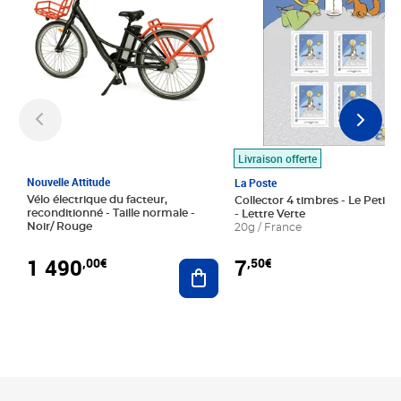
Livraison offerte
Nouvelle Attitude
La Poste
Vélo électrique du facteur,
Collector 4 timbres - Le Petit P
reconditionné - Taille normale -
- Lettre Verte
Noir/ Rouge
20g / France
1 490
7
,00€
,50€
Ajouter au panier