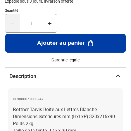
Expédié sous 3 jours
livraison offerte
Quantité : 1
Quantité
Ajouter au panier
Garantie légale
Description
ID 9006071000247
Rottner Tarvis Boîte aux Lettres Blanche
Dimensions extérieures mm (HxLxP):320x215x90
Poids:2kg
Taille de la fente: 175 x 30 mm