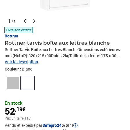
1
/5
Livraison offerte
Rottner
Rottner tarvis boîte aux lettres blanche
Rottner Tarvis Boîte aux Lettres BlancheDimensions extérieures
mm (HxLxP):320x215x90Poids:2kgTaille de la fente: 175 x 30
mmPose Murale (matériel de fixation inclus)Serrure à cylindre
Voir la description
fournie avec deux clésRésistance aux intempéries et
Couleur :
Blanc
antirouilleMatière: Acier
En stock
52
,19€
Prix unitaire TTC
Vendu et expédié par
Safepro24
5/5
(4)