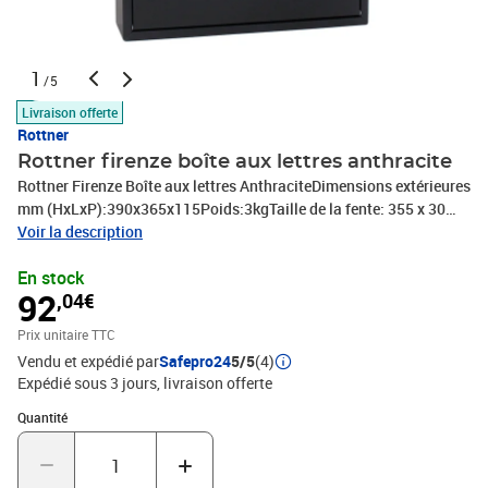
1
/5
Livraison offerte
Rottner
Rottner firenze boîte aux lettres anthracite
Rottner Firenze Boîte aux lettres AnthraciteDimensions extérieures
mm (HxLxP):390x365x115Poids:3kgTaille de la fente: 355 x 30
mmPose Murale (matériel de fixation inclus)Serrure à cylindre
Voir la description
fournie avec deux clésRésistance aux intempéries et
En stock
antirouilleMatière: Acier
92
,04€
Prix unitaire TTC
Vendu et expédié par
Safepro24
5/5
(4)
Expédié sous 3 jours
livraison offerte
Quantité : 1
Quantité