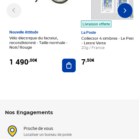
Livraison offerte
Nouvelle Attitude
La Poste
Vélo électrique du facteur,
Collector 4 timbres - Le Petit P
reconditionné - Taille normale -
- Lettre Verte
Noir/ Rouge
20g / France
1 490
7
,00€
,50€
Ajouter au panier
Nos Engagements
Proche de vous
Localiser un bureau de poste