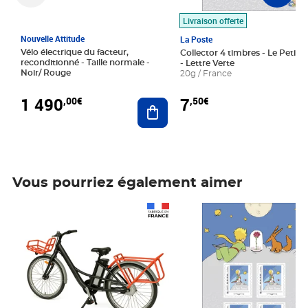
Livraison offerte
Nouvelle Attitude
La Poste
Vélo électrique du facteur,
Collector 4 timbres - Le Petit P
reconditionné - Taille normale -
- Lettre Verte
Noir/ Rouge
20g / France
1 490
7
,00€
,50€
Ajouter au panier
Vous pourriez également aimer
Prix 1 490,00€
Prix 7,50€