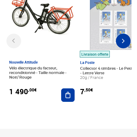
Livraison offerte
Nouvelle Attitude
La Poste
Vélo électrique du facteur,
Collector 4 timbres - Le Petit P
reconditionné - Taille normale -
- Lettre Verte
Noir/ Rouge
20g / France
1 490
7
,00€
,50€
Ajouter au panier