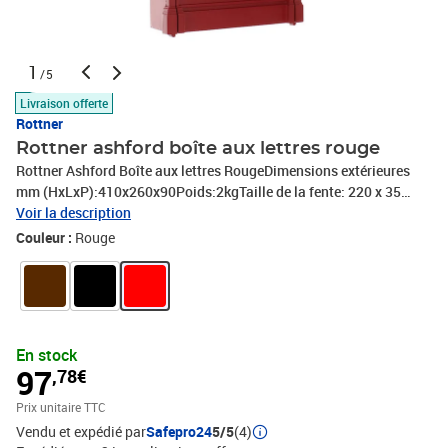
1
/5
Livraison offerte
Rottner
Rottner ashford boîte aux lettres rouge
Rottner Ashford Boîte aux lettres RougeDimensions extérieures
mm (HxLxP):410x260x90Poids:2kgTaille de la fente: 220 x 35
mmPose Murale (matériel de fixation inclus)Serrure à cylindre
Voir la description
fournie avec deux clésRésistance aux intempéries et
Couleur :
Rouge
antirouilleMatière: Aluminium
En stock
97
,78€
Prix unitaire TTC
Vendu et expédié par
Safepro24
5/5
(4)