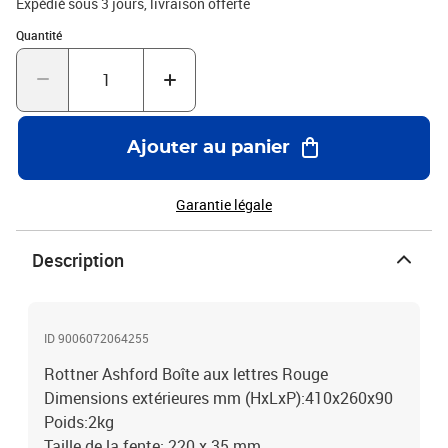
Expédié sous 3 jours
livraison offerte
Quantité : 1
Quantité
Ajouter au panier
Garantie légale
Description
ID 9006072064255
Rottner Ashford Boîte aux lettres Rouge
Dimensions extérieures mm (HxLxP):410x260x90
Poids:2kg
Taille de la fente: 220 x 35 mm