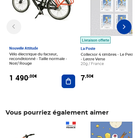
Livraison offerte
Nouvelle Attitude
La Poste
Vélo électrique du facteur,
Collector 4 timbres - Le Petit P
reconditionné - Taille normale -
- Lettre Verte
Noir/ Rouge
20g / France
1 490
7
,00€
,50€
Ajouter au panier
Vous pourriez également aimer
Prix 1 490,00€
Prix 7,50€