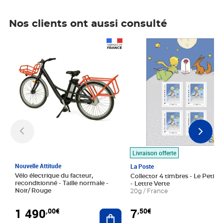
Nos clients ont aussi consulté
Prix 1 490,00€
Prix 7,50€
Livraison offerte
Nouvelle Attitude
La Poste
Vélo électrique du facteur,
Collector 4 timbres - Le Petit P
reconditionné - Taille normale -
- Lettre Verte
Noir/ Rouge
20g / France
1 490
7
,00€
,50€
Ajouter au panier