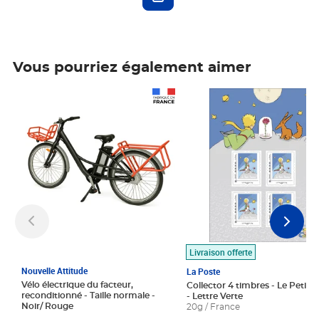
Vous pourriez également aimer
Prix 1 490,00€
Prix 7,50€
Livraison offerte
Nouvelle Attitude
La Poste
Vélo électrique du facteur,
Collector 4 timbres - Le Petit P
reconditionné - Taille normale -
- Lettre Verte
Noir/ Rouge
20g / France