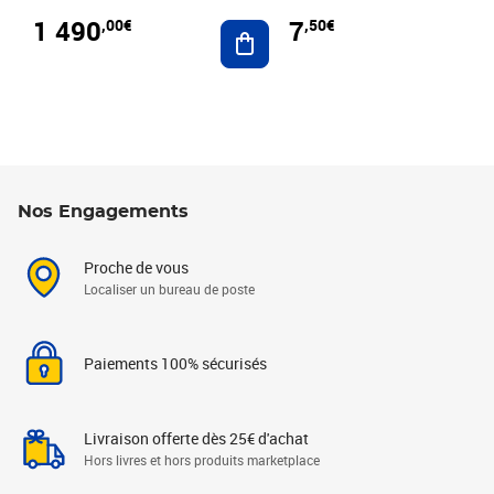
1 490
7
,00€
,50€
Ajouter au panier
Nos Engagements
Proche de vous
Localiser un bureau de poste
Paiements 100% sécurisés
Livraison offerte dès 25€ d'achat
Hors livres et hors produits marketplace