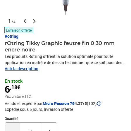
1
/4
Livraison offerte
Rotring
rOtring Tikky Graphic feutre fin 0 30 mm
encre noire
Les produits Rotring offrent la solution optimale pour toute
application en matière de dessin technique : que ce soit pour des
dessinateurs professionnels ou des utilisateurs privés.
Voir la description
Fonctionnalité, technicité, ergonomie,design font des instruments
En stock
de dessin Rotring des symboles de qualité et de précision. Code
6
,18€
Produit : 1904753 Code EAN : 3501170814758 Marque : rOtring
Produit : TIKKY
Prix unitaire TTC
Vendu et expédié par
Micro Passion 76
4.27/5
(102)
Expédié sous 5 jours
livraison offerte
Quantité : 1
Quantité