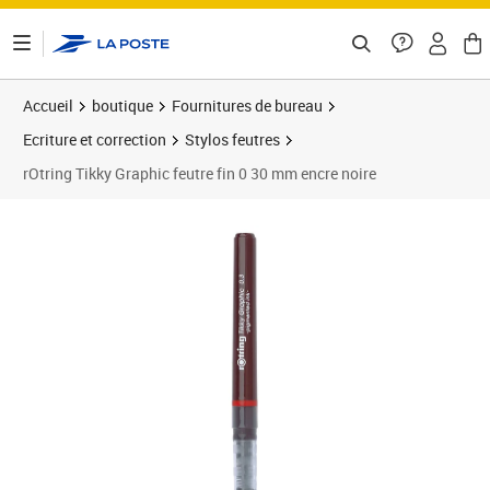
ontenu de la page
Accueil
boutique
Fournitures de bureau
Ecriture et correction
Stylos feutres
rOtring Tikky Graphic feutre fin 0 30 mm encre noire
Prix 6,18€
Prix 3
Prix 1
Prix 1