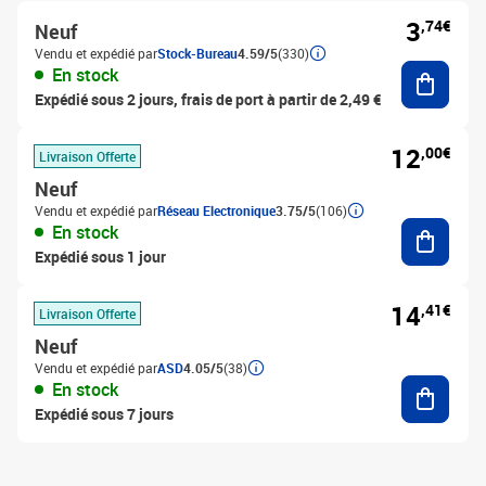
3
,74€
Neuf
Vendu et expédié par
Stock-Bureau
4.59/5
(330)
Ajouter
En stock
Expédié sous 2 jours, frais de port à partir de 2,49 €
12
,00€
Livraison Offerte
Neuf
Vendu et expédié par
Réseau Electronique
3.75/5
(106)
Ajouter
En stock
Expédié sous 1 jour
14
,41€
Livraison Offerte
Neuf
Vendu et expédié par
ASD
4.05/5
(38)
Ajouter
En stock
Expédié sous 7 jours