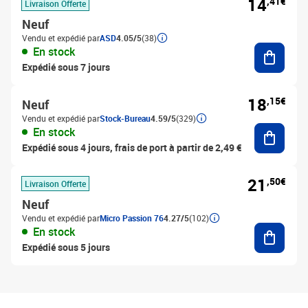
14
,41€
Livraison Offerte
Neuf
Vendu et expédié par
ASD
4.05/5
(38)
Ajouter
En stock
Expédié sous 7 jours
18
,15€
Neuf
Vendu et expédié par
Stock-Bureau
4.59/5
(329)
Ajouter
En stock
Expédié sous 4 jours, frais de port à partir de 2,49 €
21
,50€
Livraison Offerte
Neuf
Vendu et expédié par
Micro Passion 76
4.27/5
(102)
Ajouter
En stock
Expédié sous 5 jours