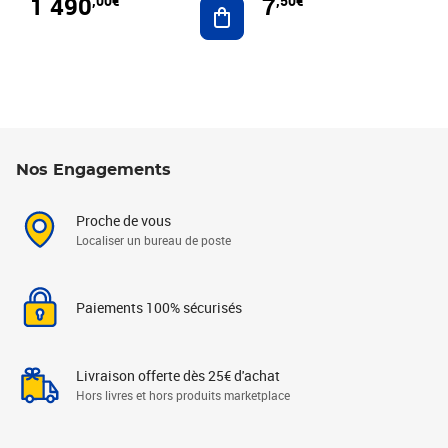
1 490
7
,00€
,50€
Ajouter au panier
Nos Engagements
Proche de vous
Localiser un bureau de poste
Paiements 100% sécurisés
Livraison offerte dès 25€ d'achat
Hors livres et hors produits marketplace