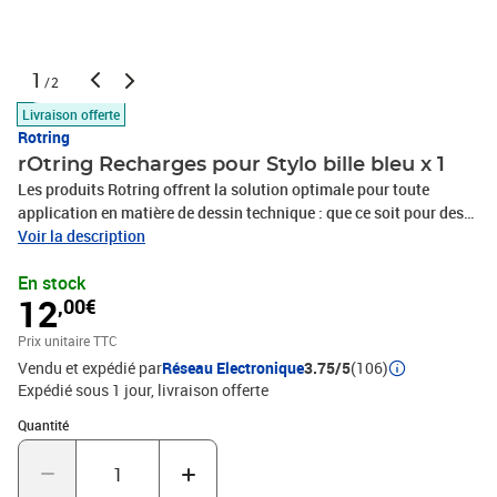
1
/2
Livraison offerte
Rotring
rOtring Recharges pour Stylo bille bleu x 1
Les produits Rotring offrent la solution optimale pour toute
application en matière de dessin technique : que ce soit pour des
dessinateurs professionnels ou des utilisateurs privés.
Voir la description
Fonctionnalité, technicité, ergonomie,design font des instruments
En stock
de dessin Rotring des symboles de qualité et de précision. Code
12
,00€
Produit : S0195360 Code EAN : 4006856074505 Marque : rOtring
Produit : RECHARGE BILLE
Prix unitaire TTC
Vendu et expédié par
Réseau Electronique
3.75/5
(106)
Expédié sous 1 jour
livraison offerte
Quantité : 1
Quantité