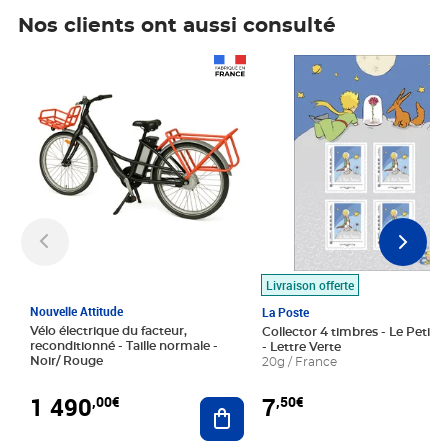
Nos clients ont aussi consulté
Prix 1 490,00€
Prix 7,50€
Livraison offerte
Nouvelle Attitude
La Poste
Vélo électrique du facteur,
Collector 4 timbres - Le Petit P
reconditionné - Taille normale -
- Lettre Verte
Noir/ Rouge
20g / France
1 490
7
,00€
,50€
Ajouter au panier