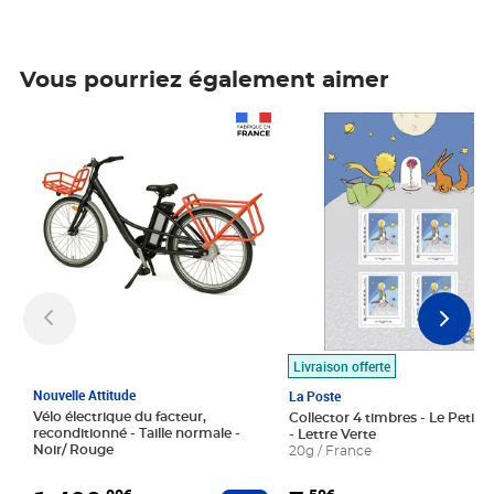
Vous pourriez également aimer
Prix 1 490,00€
Prix 7,50€
Livraison offerte
Nouvelle Attitude
La Poste
Vélo électrique du facteur,
Collector 4 timbres - Le Petit P
reconditionné - Taille normale -
- Lettre Verte
Noir/ Rouge
20g / France