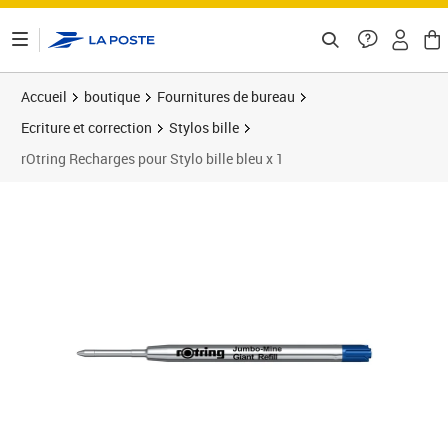
ontenu de la page
Accueil
boutique
Fournitures de bureau
Ecriture et correction
Stylos bille
rOtring Recharges pour Stylo bille bleu x 1
Prix 12,00€
Prix 1
Prix 1
Prix 2