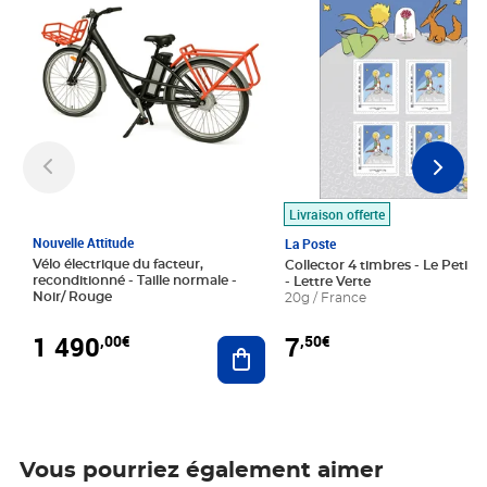
Livraison offerte
Nouvelle Attitude
La Poste
Vélo électrique du facteur,
Collector 4 timbres - Le Petit P
reconditionné - Taille normale -
- Lettre Verte
Noir/ Rouge
20g / France
1 490
7
,00€
,50€
Ajouter au panier
Vous pourriez également aimer