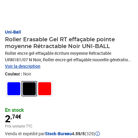
Uni-Ball
Roller Erasable Gel RT effaçable pointe
moyenne Rétractable Noir UNI-BALL
Roller encre gel effaçable écriture moyenne Rétractable
URN181/07 N Noir, Roller encre gel effaçable nouvelle génération,
rétractable, Encre thermosensible : s'efface sous l'effet de la
Voir la description
friction, Écriture encore plus dense, lignes plus nettes et plus
Couleur :
Noir
régulières, Lock system* unique en son genre : lorsque la gomme
est orientée vers le bas, le mécanisme rétractable se bloque
automatiquement, Design épuré, corps métallisé élégant, Soft grip
confort pour une écriture sans fatigue, Pointe en acier inoxydable,
* Blocage automatisé
En stock
2
,74€
Prix unitaire TTC
Vendu et expédié par
Stock-Bureau
4.59/5
(329)