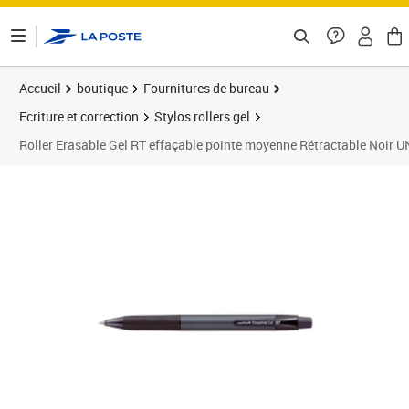
ontenu de la page
Accueil
boutique
Fournitures de bureau
Ecriture et correction
Stylos rollers gel
Roller Erasable Gel RT effaçable pointe moyenne Rétractable Noir 
Prix 2,74€
Prix 1