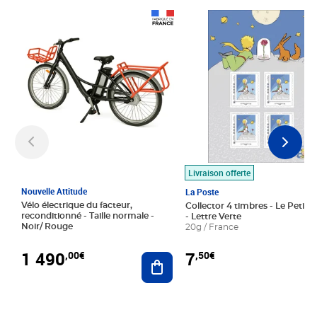
Prix 1 490,00€
Prix 7,50€
Livraison offerte
Nouvelle Attitude
La Poste
Vélo électrique du facteur,
Collector 4 timbres - Le Petit P
reconditionné - Taille normale -
- Lettre Verte
Noir/ Rouge
20g / France
1 490
7
,00€
,50€
Ajouter au panier