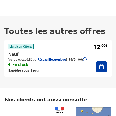
Toutes les autres offres
12
,00€
Livraison Offerte
Neuf
Vendu et expédié par
Réseau Electronique
3.75/5
(106)
Ajouter
En stock
Expédié sous 1 jour
Nos clients ont aussi consulté
Prix 1 490,00€
Prix 7,50€