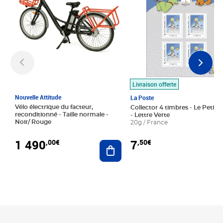
Livraison offerte
Nouvelle Attitude
La Poste
Vélo électrique du facteur,
Collector 4 timbres - Le Petit P
reconditionné - Taille normale -
- Lettre Verte
Noir/ Rouge
20g / France
1 490
7
,00€
,50€
Ajouter au panier