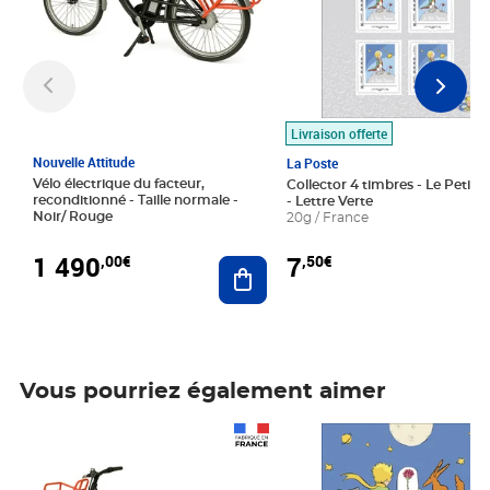
Livraison offerte
Nouvelle Attitude
La Poste
Vélo électrique du facteur,
Collector 4 timbres - Le Petit P
reconditionné - Taille normale -
- Lettre Verte
Noir/ Rouge
20g / France
1 490
7
,00€
,50€
Ajouter au panier
Vous pourriez également aimer
Prix 1 490,00€
Prix 7,50€