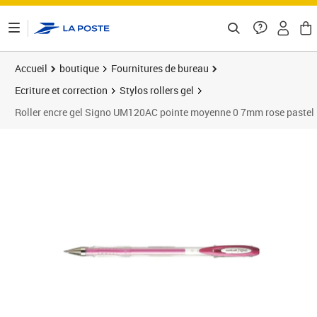
ontenu de la page
Accueil
boutique
Fournitures de bureau
Ecriture et correction
Stylos rollers gel
Roller encre gel Signo UM120AC pointe moyenne 0 7mm rose pastel
Prix 2,84€
Prix 2
Prix 1