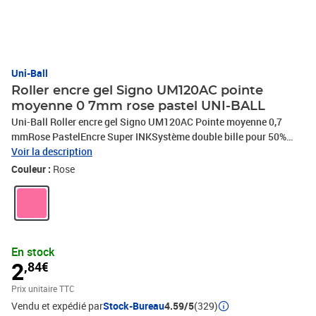
Uni-Ball
Roller encre gel Signo UM120AC pointe
moyenne 0 7mm rose pastel UNI-BALL
Uni-Ball Roller encre gel Signo UM120AC Pointe moyenne 0,7
mmRose PastelEncre Super INKSystème double bille pour 50%
d'écriture en plus
Voir la description
Couleur :
Rose
En stock
2
,84€
Prix unitaire TTC
Vendu et expédié par
Stock-Bureau
4.59/5
(329)