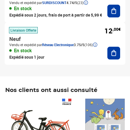
Vendu et expédié par
SURDISCOUNT
4.74/5
(23)
Ajouter
En stock
Expédié sous 2 jours, frais de port à partir de 5,99 €
12
,00€
Livraison Offerte
Neuf
Vendu et expédié par
Réseau Electronique
3.75/5
(106)
Ajouter
En stock
Expédié sous 1 jour
Nos clients ont aussi consulté
Prix 1 490,00€
Prix 7,50€