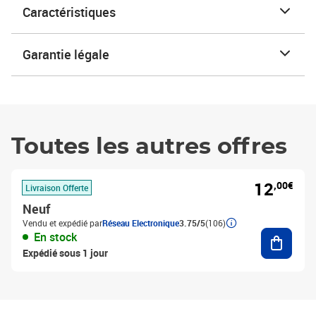
Caractéristiques
Garantie légale
Toutes les autres offres
12
,00€
Livraison Offerte
Neuf
Vendu et expédié par
Réseau Electronique
3.75/5
(106)
Ajouter
En stock
Expédié sous 1 jour