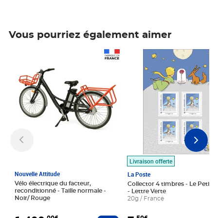
Vous pourriez également aimer
Prix 1 490,00€
Prix 7,50€
Livraison offerte
Nouvelle Attitude
La Poste
Vélo électrique du facteur,
Collector 4 timbres - Le Petit P
reconditionné - Taille normale -
- Lettre Verte
Noir/ Rouge
20g / France
,00€
,50€
Ajouter au panier