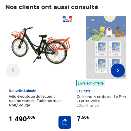
Nos clients ont aussi consulté
Prix 1 490,00€
Prix 7,50€
Livraison offerte
Nouvelle Attitude
La Poste
Vélo électrique du facteur,
Collector 4 timbres - Le Petit P
reconditionné - Taille normale -
- Lettre Verte
Noir/ Rouge
20g / France
1 490
7
,00€
,50€
Ajouter au panier