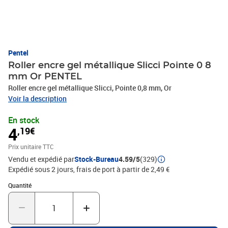
Pentel
Roller encre gel métallique Slicci Pointe 0 8
mm Or PENTEL
Roller encre gel métallique Slicci, Pointe 0,8 mm, Or
Voir la description
En stock
4
,19€
Prix unitaire TTC
Vendu et expédié par
Stock-Bureau
4.59/5
(329)
Expédié sous 2 jours, frais de port à partir de 2,49 €
Quantité : 1
Quantité