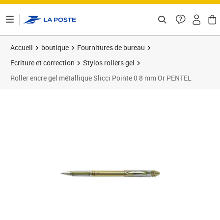
ontenu de la page
Accueil
boutique
Fournitures de bureau
Ecriture et correction
Stylos rollers gel
Roller encre gel métallique Slicci Pointe 0 8 mm Or PENTEL
Prix 4,19€
Prix 1