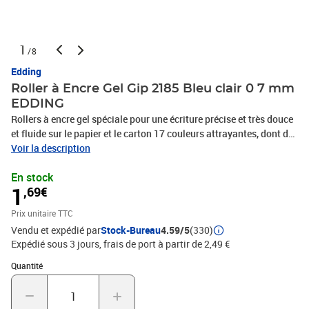
1
/8
Edding
Roller à Encre Gel Gip 2185 Bleu clair 0 7 mm
EDDING
Rollers à encre gel spéciale pour une écriture précise et très douce
et fluide sur le papier et le carton 17 couleurs attrayantes, dont des
coloris métallisés et pastel Haut pouvoir couvrant pour de
Voir la description
superbes effets - notamment avec les couleurs métallisées sur du
En stock
papier ou carton foncé La zone grip en caoutchouc antidérapante
1
,69€
assure un grand confort d'écriture Pointe gainée métal durable et
robuste Pointe roller extra-fine gainée de métal pour une plus
Prix unitaire TTC
grande durabilité et une meilleure précision Grip caoutchouc doux,
Vendu et expédié par
Stock-Bureau
4.59/5
(330)
élastique et antidérapant pour plus de confort Capuchon avec clip
Expédié sous 3 jours, frais de port à partir de 2,49 €
pratique pouvant se fixer à l'extrémité du manche Simple et propre
d'utilisation pour une créativité facile et spontanée Produit de
Quantité : 1
Quantité
marque haut de gamme