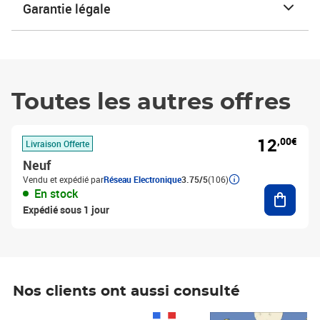
Garantie légale
Toutes les autres offres
12
,00€
Livraison Offerte
Neuf
Vendu et expédié par
Réseau Electronique
3.75/5
(106)
Ajouter
En stock
Expédié sous 1 jour
Nos clients ont aussi consulté
Prix 1 490,00€
Prix 7,50€