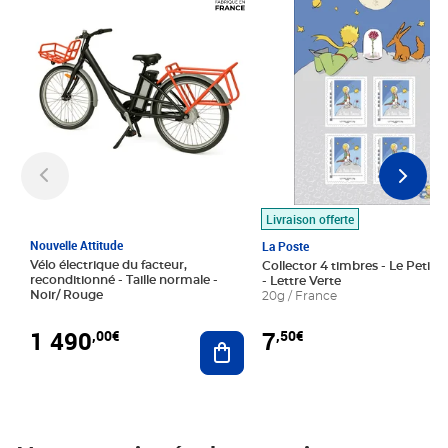
Livraison offerte
Nouvelle Attitude
La Poste
Vélo électrique du facteur,
Collector 4 timbres - Le Petit P
reconditionné - Taille normale -
- Lettre Verte
Noir/ Rouge
20g / France
1 490
7
,00€
,50€
Ajouter au panier