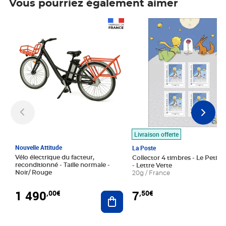
Vous pourriez également aimer
Prix 1 490,00€
Prix 7,50€
Livraison offerte
Nouvelle Attitude
La Poste
Vélo électrique du facteur,
Collector 4 timbres - Le Petit P
reconditionné - Taille normale -
- Lettre Verte
Noir/ Rouge
20g / France
1 490
7
,00€
,50€
Ajouter au panier