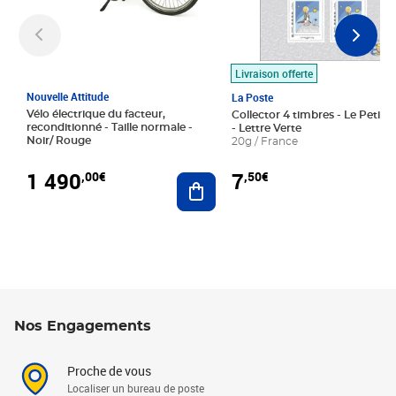
Livraison offerte
Nouvelle Attitude
La Poste
Vélo électrique du facteur,
Collector 4 timbres - Le Petit P
reconditionné - Taille normale -
- Lettre Verte
Noir/ Rouge
20g / France
1 490
7
,00€
,50€
Ajouter au panier
Nos Engagements
Proche de vous
Localiser un bureau de poste