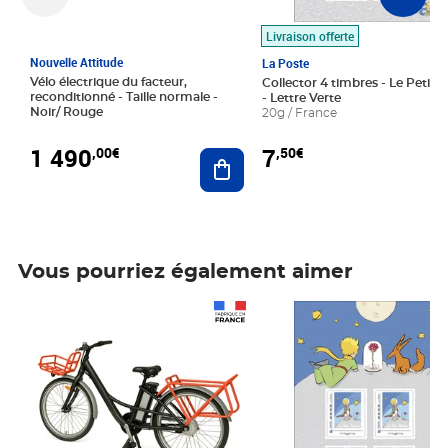
Livraison offerte
Nouvelle Attitude
La Poste
Vélo électrique du facteur,
Collector 4 timbres - Le Petit P
reconditionné - Taille normale -
- Lettre Verte
Noir/ Rouge
20g / France
1 490
7
,00€
,50€
Ajouter au panier
Vous pourriez également aimer
Prix 1 490,00€
Prix 7,50€