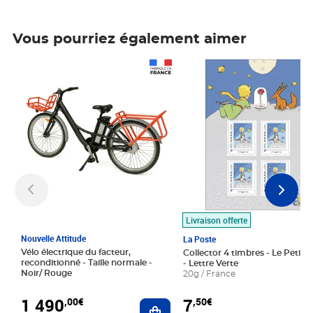
Vous pourriez également aimer
Prix 1 490,00€
Prix 7,50€
Livraison offerte
Nouvelle Attitude
La Poste
Vélo électrique du facteur,
Collector 4 timbres - Le Petit P
reconditionné - Taille normale -
- Lettre Verte
Noir/ Rouge
20g / France
1 490
7
,00€
,50€
Ajouter au panier