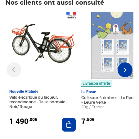
Nos clients ont aussi consulté
Prix 1 490,00€
Prix 7,50€
Livraison offerte
Nouvelle Attitude
La Poste
Vélo électrique du facteur,
Collector 4 timbres - Le Petit P
reconditionné - Taille normale -
- Lettre Verte
Noir/ Rouge
20g / France
1 490
7
,00€
,50€
Ajouter au panier