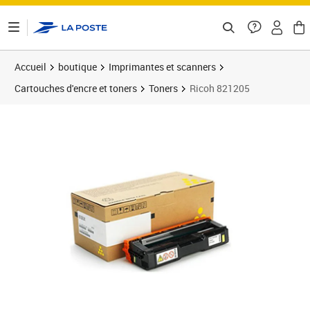
ontenu de la page
Accueil
boutique
Imprimantes et scanners
Cartouches d'encre et toners
Toners
Ricoh 821205
Prix barré 356,99 €
Prix 144,97€
Prix b
Prix 3