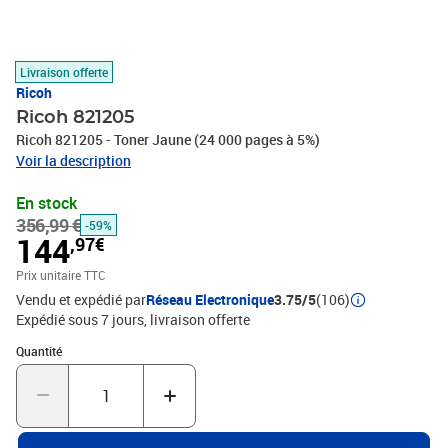
Livraison offerte
Ricoh
Ricoh 821205
Ricoh 821205 - Toner Jaune (24 000 pages à 5%)
Voir la description
En stock
356,99 €
-59%
144
,97€
Prix unitaire TTC
Vendu et expédié par
Réseau Electronique
3.75/5
(106)
Expédié sous 7 jours
livraison offerte
Quantité : 1
Quantité