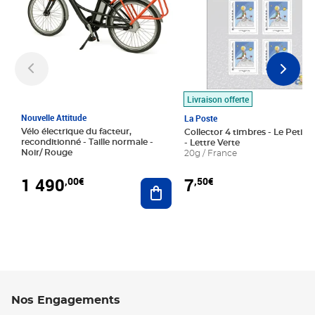
Livraison offerte
Nouvelle Attitude
La Poste
Vélo électrique du facteur,
Collector 4 timbres - Le Petit P
reconditionné - Taille normale -
- Lettre Verte
Noir/ Rouge
20g / France
1 490
7
,00€
,50€
Ajouter au panier
Nos Engagements