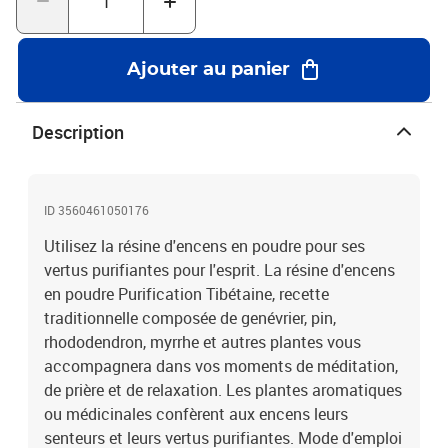
propose de magnifiques gammes d'encens naturels aux senteurs
variées, mais aussi toute la diversité des thés japonais (Matcha,
Hojicha, Gyokuro), ainsi que des épices et aromates des 4 coins du
Ajouter au panier
monde. Aromandise conçoit, développe et distribue ses produits
sous les marques: les Encens du Monde, Hildegarde de Bingen,
Fleurs à Croquer, Cristaux d'Huiles Essentielles. La société
Description
propose des produits riches d'histoires et de traditions afin
d'éveiller vos sens. Convient à tous les espaces pour lesquels vous
souhaitez réaliser un travail de purification. Nous vous
préconisons d'utiliser le porte-encens Moucharabieh en pierre
ID 3560461050176
noire pour utliser votre poudre de résine. Sachet de 40 G de résine.
Utilisez la résine d'encens en poudre pour ses
en poudre.
vertus purifiantes pour l'esprit. La résine d'encens
en poudre Purification Tibétaine, recette
traditionnelle composée de genévrier, pin,
rhododendron, myrrhe et autres plantes vous
accompagnera dans vos moments de méditation,
de prière et de relaxation. Les plantes aromatiques
ou médicinales confèrent aux encens leurs
senteurs et leurs vertus purifiantes. Mode d'emploi