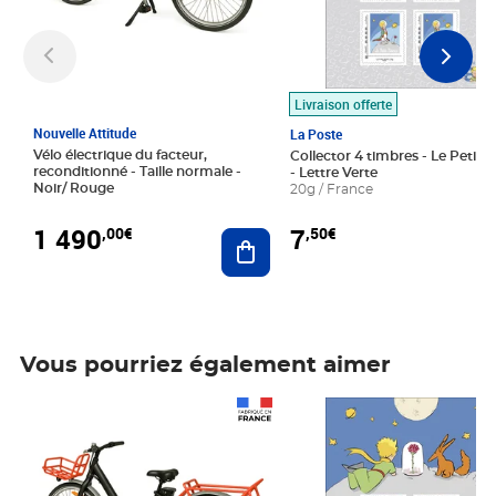
Livraison offerte
Nouvelle Attitude
La Poste
Vélo électrique du facteur,
Collector 4 timbres - Le Petit P
reconditionné - Taille normale -
- Lettre Verte
Noir/ Rouge
20g / France
1 490
7
,00€
,50€
Ajouter au panier
Vous pourriez également aimer
Prix 1 490,00€
Prix 7,50€