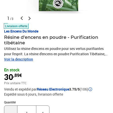
1
/3
Livraison offerte
Les Encens Du Monde
Résine d'encens en poudre - Purification
tibétaine
Utilisez la résine d'encens en poudre pour ses vertus purifiantes
pour l'esprit. La résine d'encens en poudre Purification Tibétaine,
recette traditionnelle composée de genévrier, pin, rhododendron,
Voir la description
myrrhe et autres plantes vous accompagnera dans vos moments
En stock
de méditation, de prière et de relaxation. Les plantes aromatiques
30
,89€
ou médicinales confèrent aux encens leurs senteurs et leurs vertus
purifiantes. Mode d'emploi : placez une pincée de poudre de résine
Prix unitaire TTC
d'encens sur un charbon ardent et laisser la fumée se diffuser.
Vendu et expédié par
Réseau Electronique
3.75/5
(106)
Vous pouvez aussi disposer la poudre en forme de cordon dans
Expédié sous 6 jours
livraison offerte
une coupelle plate ou un diffuseur. Tassez la poudre entre vos
doigts, avant d'enflammer une de ses extrémités puis soufflez la
Quantité : 1
Quantité
flamme d'un geste de main pour créer une braise. Profitez de ses
bienfaits ! Créateur de produits naturels et inédits, Aromandise