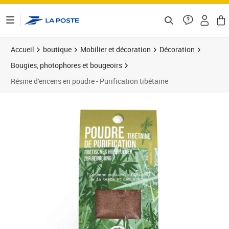
ontenu de la page
Accueil
boutique
Mobilier et décoration
Décoration
Bougies, photophores et bougeoirs
Résine d'encens en poudre - Purification tibétaine
Prix 30,89€