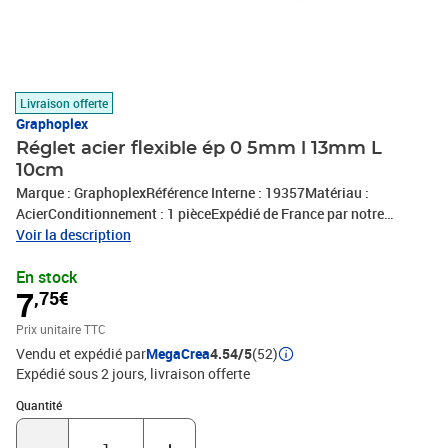
Livraison offerte
Graphoplex
Réglet acier flexible ép 0 5mm l 13mm L
10cm
Marque : GraphoplexRéférence Interne : 19357Matériau :
AcierConditionnement : 1 pièceExpédié de France par notre
entrepot Lyonnais
Voir la description
En stock
7
,75€
Prix unitaire TTC
Vendu et expédié par
MegaCrea
4.54/5
(52)
Expédié sous 2 jours
livraison offerte
Quantité : 1
Quantité