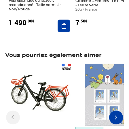
Vélo électrique du facteur,
Collector 4 timbres - Le Petit P
reconditionné - Taille normale -
- Lettre Verte
Noir/ Rouge
20g / France
1 490
7
,00€
,50€
Ajouter au panier
Vous pourriez également aimer
Prix 1 490,00€
Prix 7,50€