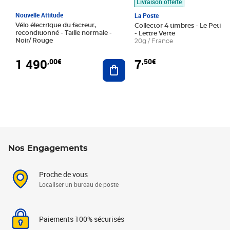
Livraison offerte
Nouvelle Attitude
La Poste
Vélo électrique du facteur,
Collector 4 timbres - Le Petit P
reconditionné - Taille normale -
- Lettre Verte
Noir/ Rouge
20g / France
1 490
7
,00€
,50€
Ajouter au panier
Nos Engagements
Proche de vous
Localiser un bureau de poste
Paiements 100% sécurisés