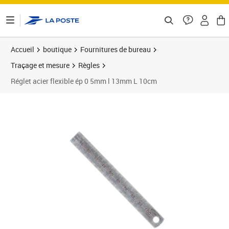
ontenu de la page
Accueil
boutique
Fournitures de bureau
Traçage et mesure
Règles
Réglet acier flexible ép 0 5mm l 13mm L 10cm
Prix 7,75€