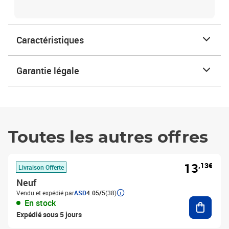
Caractéristiques
Garantie légale
Toutes les autres offres
13
,13€
Livraison Offerte
Neuf
Vendu et expédié par
ASD
4.05/5
(38)
Ajouter
En stock
Expédié sous 5 jours