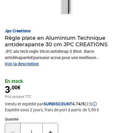
Jpc Creations
Règle plate en Aluminium Technique
antiderapante 30 cm JPC CREATIONS
JPC alu tech regle 30cm antiderap S Blist..Barre
antidérapanteEpaisseur acrue pour une meilleure
stabilitéAluminium anodisé
Voir la description
En stock
3
,00€
Prix unitaire TTC
Vendu et expédié par
SURDISCOUNT
4.74/5
(23)
Expédié sous 2 jours, frais de port à partir de 5,99 €
Quantité : 1
Quantité