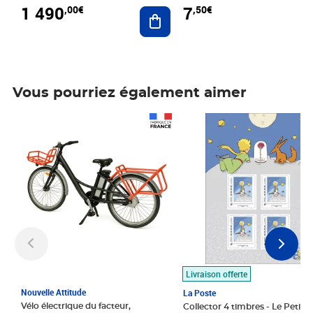
1 490
7
,00€
,50€
Ajouter au panier
Vous pourriez également aimer
Prix 1 490,00€
Prix 7,50€
Livraison offerte
Nouvelle Attitude
La Poste
Vélo électrique du facteur,
Collector 4 timbres - Le Petit P