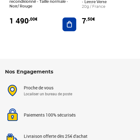
reconditionné - Taille normale -
- Lettre Verte
Noir/ Rouge
20g / France
1 490
7
,00€
,50€
Ajouter au panier
Nos Engagements
Proche de vous
Localiser un bureau de poste
Paiements 100% sécurisés
Livraison offerte dès 25€ d'achat