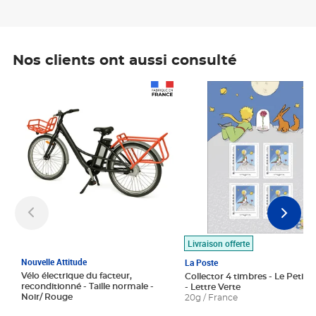
Nos clients ont aussi consulté
Prix 1 490,00€
Prix 7,50€
Livraison offerte
Nouvelle Attitude
La Poste
Vélo électrique du facteur,
Collector 4 timbres - Le Petit P
reconditionné - Taille normale -
- Lettre Verte
Noir/ Rouge
20g / France