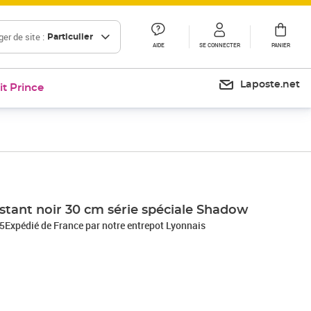
er de site :
Particulier
AIDE
SE CONNECTER
PANIER
Laposte.net
it Prince
Prix 17,14€
stant noir 30 cm série spéciale Shadow
75Expédié de France par notre entrepot Lyonnais