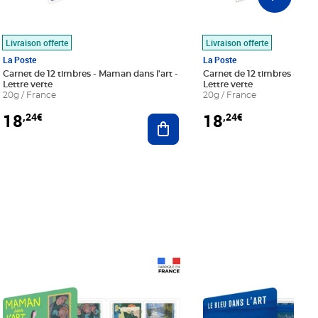
Livraison offerte
Livraison offerte
La Poste
La Poste
Carnet de 12 timbres - Maman dans l'art -
Carnet de 12 timbres - Le bl
Lettre verte
Lettre verte
20g / France
20g / France
18
18
,24€
,24€
r au panier
Ajouter au panier
Prix 18,24€
Prix 18,24€