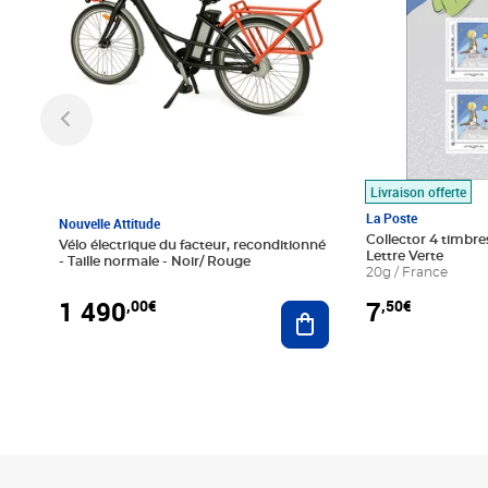
Livraison offerte
La Poste
Nouvelle Attitude
Collector 4 timbres
Vélo électrique du facteur, reconditionné
Lettre Verte
- Taille normale - Noir/ Rouge
20g / France
1 490
7
,00€
,50€
Ajouter au panier