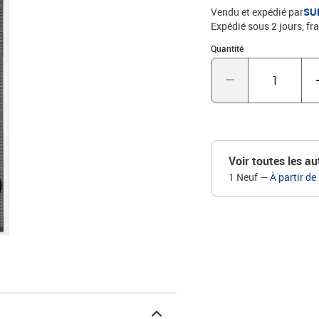
Vendu et expédié par
SU
Expédié sous 2 jours, fra
Quantité : 1
Quantité
Voir toutes les au
1 Neuf
—
À partir de