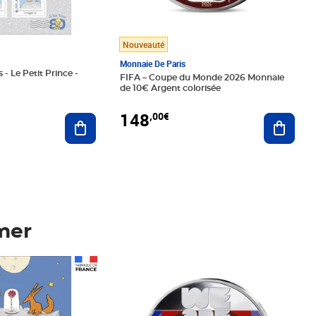
Nouveauté
Monnaie De Paris
 - Le Petit Prince -
FIFA – Coupe du Monde 2026 Monnaie
de 10€ Argent colorisée
148
,00€
Ajouter au panier
Ajoute
mer
Prix 148,00€