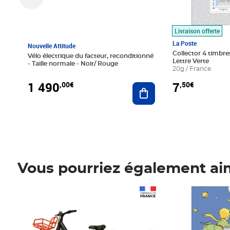
Livraison offerte
La Poste
Nouvelle Attitude
Collector 4 timbres
Vélo électrique du facteur, reconditionné
Lettre Verte
- Taille normale - Noir/ Rouge
20g / France
1 490
7
,00€
,50€
Ajouter au panier
Vous pourriez également ai
Prix 1 490,00€
Prix 7,50€