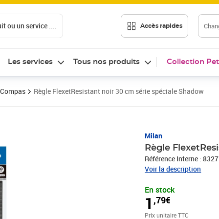
t ou un service ....
Chang
Accès rapides
Les services
Tous nos produits
Collection Pet
Compas
Règle FlexetResistant noir 30 cm série spéciale Shadow
Prix 1,79€
Milan
Règle FlexetResi
Référence Interne : 832
Voir la description
En stock
1
,79€
Prix unitaire TTC