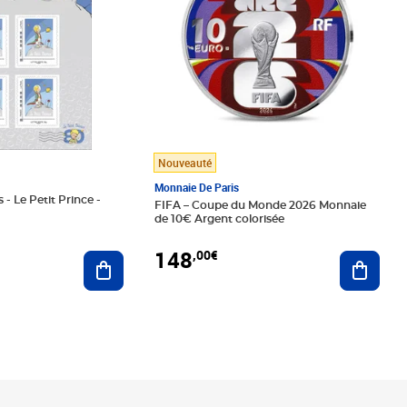
Nouveauté
Monnaie De Paris
 - Le Petit Prince -
FIFA – Coupe du Monde 2026 Monnaie
de 10€ Argent colorisée
148
,00€
Ajouter au panier
Ajoute