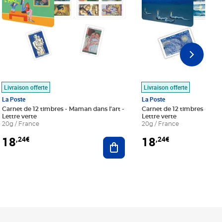
Livraison offerte
Livraison offerte
La Poste
La Poste
Carnet de 12 timbres - Maman dans l'art -
Carnet de 12 timbres - Le bl
Lettre verte
Lettre verte
20g / France
20g / France
18
18
,24€
,24€
r au panier
Ajouter au panier