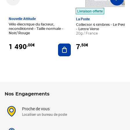
Livraison offerte
Nouvelle Attitude
La Poste
Vélo électrique du facteur,
Collector 4 timbres - Le Petit P
reconditionné - Taille normale -
- Lettre Verte
Noir/ Rouge
20g / France
1 490
7
,00€
,50€
Ajouter au panier
Nos Engagements
Proche de vous
Localiser un bureau de poste