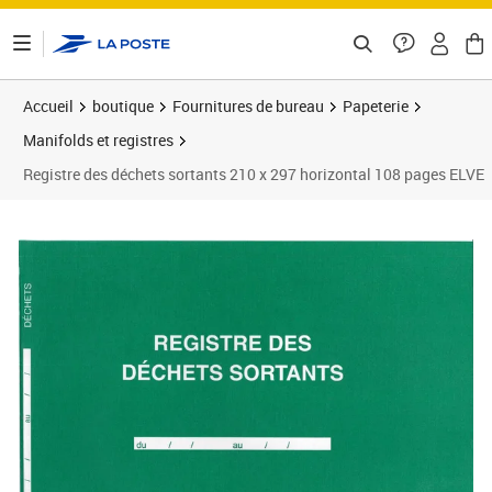
ontenu de la page
Accueil
boutique
Fournitures de bureau
Papeterie
Manifolds et registres
Registre des déchets sortants 210 x 297 horizontal 108 pages ELVE