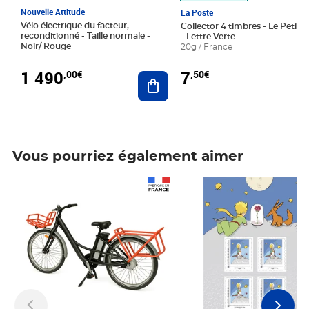
Nouvelle Attitude
La Poste
Vélo électrique du facteur,
Collector 4 timbres - Le Petit P
reconditionné - Taille normale -
- Lettre Verte
Noir/ Rouge
20g / France
1 490
7
,00€
,50€
Ajouter au panier
Vous pourriez également aimer
Prix 1 490,00€
Prix 7,50€