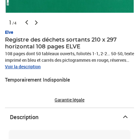
1
/4
Elve
Registre des déchets sortants 210 x 297
horizontal 108 pages ELVE
108 pages dont 50 tableaux ouverts, foliotés 1-1, 2-2… 50-50, texte
imprimé en bleu et carrés des pictogrammes en rouge, réserves
blanches sur plat et dos pour titre et date, Registre comportant 6
Voir la description
parties :, rappel législatif et réglementaire- nomenclature des
Temporairement Indisponible
types de déchets, nouveaux pictogrammes des produits
chimiques, nomenclature simplifiée des déchets dangereux,
nomenclature des traitements : élimination et valorisation, 50
tableaux doubles, foliotés pour recenser et conserver la traçabilité
Garantie légale
de 850 expéditions, Obligatoire pour toutes les entreprises devant
assurer une traçabilité et un archivage de l'élimination de leurs
Description
déchets (arrêté du 12/02/2012 - article R541-43 et R541-46 du
Code de l'environnement)