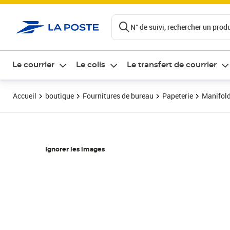
ontenu de la page
N° de suivi, rechercher un produi
Le courrier
Le colis
Le transfert de courrier
Accueil
boutique
Fournitures de bureau
Papeterie
Manifold
Ignorer les images