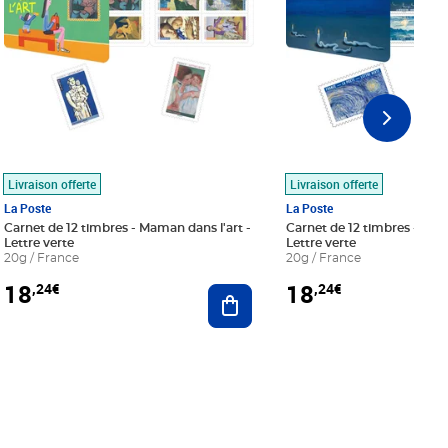
Livraison offerte
Livraison offerte
La Poste
La Poste
Carnet de 12 timbres - Maman dans l'art -
Carnet de 12 timbres - Le bl
Lettre verte
Lettre verte
20g / France
20g / France
18
18
,24€
,24€
r au panier
Ajouter au panier