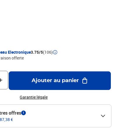
mprimé quadrillé 5x5 - petits carreaux - couverture rigide
oire Les piqûres et registres Le Dauphin sont fabriqués à 100%
eau Electronique
3.75/5
(106)
raison offerte
Ajouter au panier
Garantie légale
tres offres
1
 87,38 €