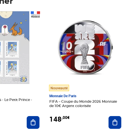
mer
Prix 148,00€
Nouveauté
Monnaie De Paris
 - Le Petit Prince -
FIFA – Coupe du Monde 2026 Monnaie
de 10€ Argent colorisée
148
,00€
Ajouter au panier
Ajoute