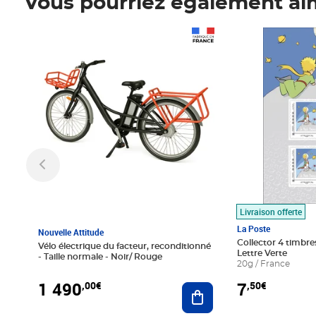
Vous pourriez également ai
Prix 1 490,00€
Prix 7,50€
Livraison offerte
La Poste
Nouvelle Attitude
Collector 4 timbres
Vélo électrique du facteur, reconditionné
Lettre Verte
- Taille normale - Noir/ Rouge
20g / France
1 490
7
,00€
,50€
Ajouter au panier