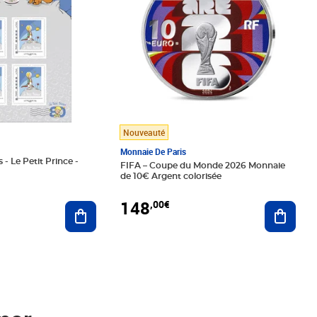
Nouveauté
Monnaie De Paris
 - Le Petit Prince -
FIFA – Coupe du Monde 2026 Monnaie
de 10€ Argent colorisée
148
,00€
Ajouter au panier
Ajoute