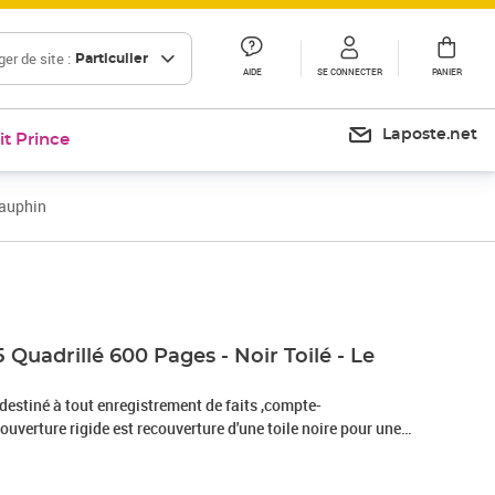
er de site :
Particulier
AIDE
SE CONNECTER
PANIER
Laposte.net
it Prince
Dauphin
Prix 87,38€
 Quadrillé 600 Pages - Noir Toilé - Le
t destiné à tout enregistrement de faits ,compte-
verture rigide est recouverture d'une toile noire pour une
longévité Papier intérieur vélin 90 grammes. Le papier vélin
,soyeurx et lisse Dimensions 34 x 22,5 cm - 592 pages non