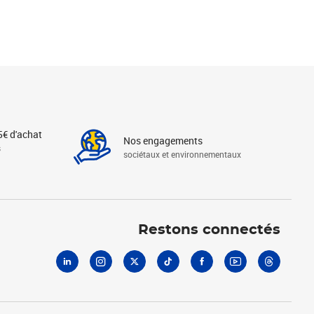
5€ d'achat
Nos engagements
s
sociétaux et environnementaux
Linkedin
Instagram
X
Tiktok
Facebook
Youtube
Threads
Restons connectés