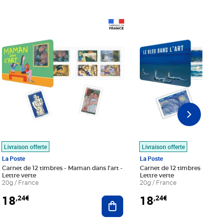
Prix 18,24€
Prix 18,24€
Livraison offerte
Livraison offerte
La Poste
La Poste
Carnet de 12 timbres - Maman dans l'art -
Carnet de 12 timbres - Le bl
Lettre verte
Lettre verte
20g / France
20g / France
18
18
,24€
,24€
r au panier
Ajouter au panier