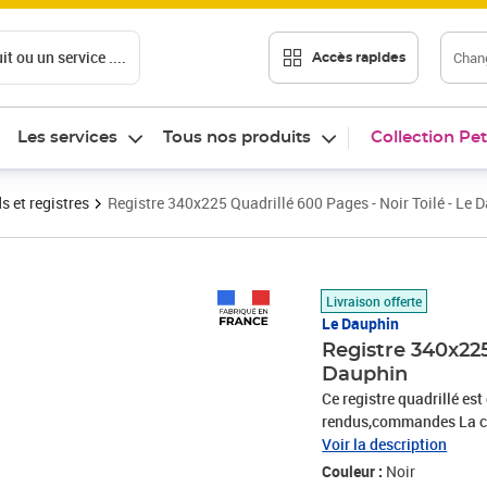
t ou un service ....
Chang
Accès rapides
Les services
Tous nos produits
Collection Pet
s et registres
Registre 340x225 Quadrillé 600 Pages - Noir Toilé - Le 
Prix 97,12€
Livraison offerte
Le Dauphin
Registre 340x225
Dauphin
Ce registre quadrillé es
rendus,commandes La cou
meilleure résistance et 
Voir la description
est un papier sans grain
Couleur :
Noir