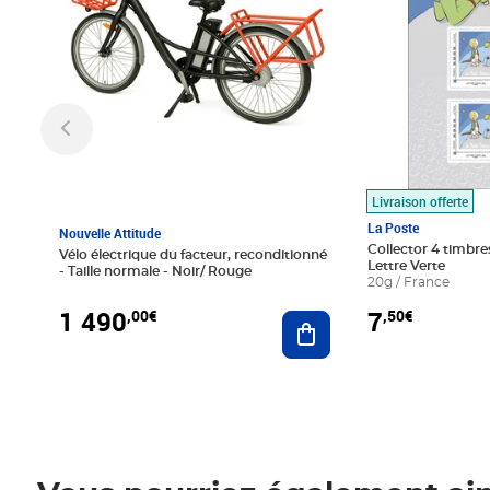
Livraison offerte
La Poste
Nouvelle Attitude
Collector 4 timbres
Vélo électrique du facteur, reconditionné
Lettre Verte
- Taille normale - Noir/ Rouge
20g / France
1 490
7
,00€
,50€
Ajouter au panier