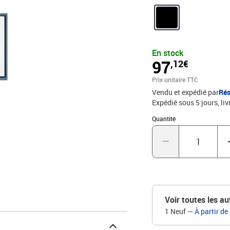
numérotées - Intérieur i
recouverte d'une toile n
en France
En stock
97
,12€
Prix unitaire TTC
Vendu et expédié par
Rés
Expédié sous 5 jours
liv
Quantité : 1
Quantité
Voir toutes les au
1 Neuf
—
À partir de