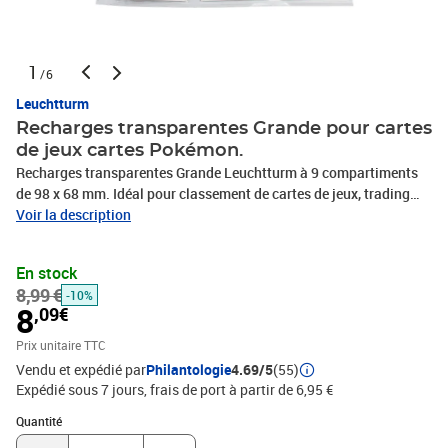
1
/6
Leuchtturm
Recharges transparentes Grande pour cartes
de jeux cartes Pokémon.
Recharges transparentes Grande Leuchtturm à 9 compartiments
de 98 x 68 mm. Idéal pour classement de cartes de jeux, trading
cards, cartes Pokémon. Qualité musée : 100% sans plastifiant
Voir la description
acide. Compatibles avec tous les albums Grande Leuchtturm.
Format extérieur des feuilles Grande : 242 x 312 mm Paquet de 5.
En stock
8,99 €
-10%
8
,09€
Prix unitaire TTC
Vendu et expédié par
Philantologie
4.69/5
(55)
Expédié sous 7 jours, frais de port à partir de 6,95 €
Quantité : 1
Quantité