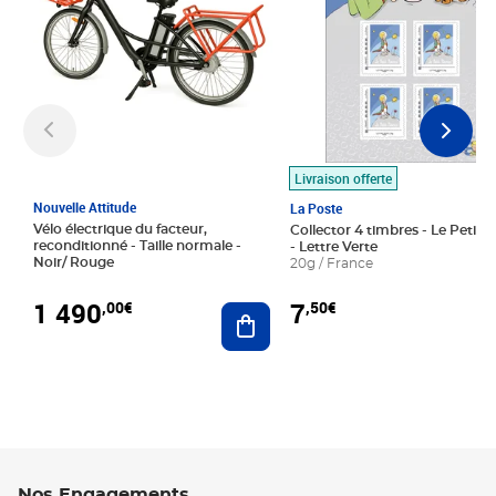
Livraison offerte
Nouvelle Attitude
La Poste
Vélo électrique du facteur,
Collector 4 timbres - Le Petit P
reconditionné - Taille normale -
- Lettre Verte
Noir/ Rouge
20g / France
1 490
7
,00€
,50€
Ajouter au panier
Nos Engagements