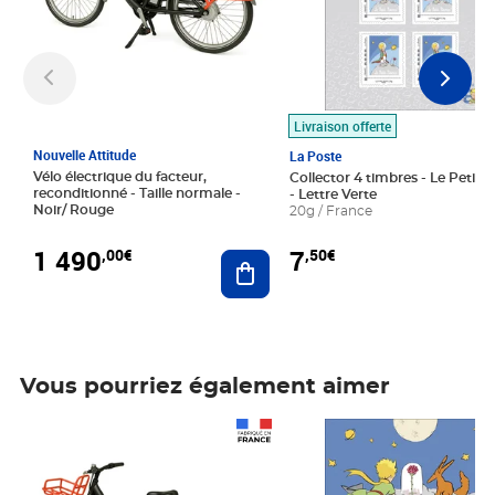
Livraison offerte
Nouvelle Attitude
La Poste
Vélo électrique du facteur,
Collector 4 timbres - Le Petit P
reconditionné - Taille normale -
- Lettre Verte
Noir/ Rouge
20g / France
1 490
7
,00€
,50€
Ajouter au panier
Vous pourriez également aimer
Prix 1 490,00€
Prix 7,50€