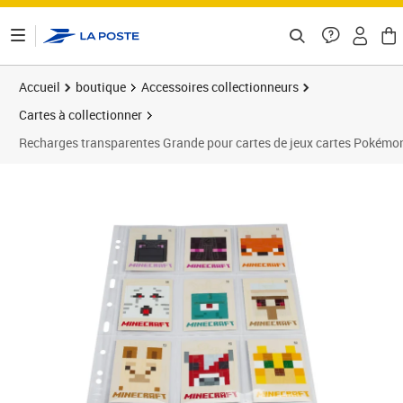
ontenu de la page
Accueil
boutique
Accessoires collectionneurs
Cartes à collectionner
Recharges transparentes Grande pour cartes de jeux cartes Pokémo
Prix barré 8,99 €
Prix 8,09€