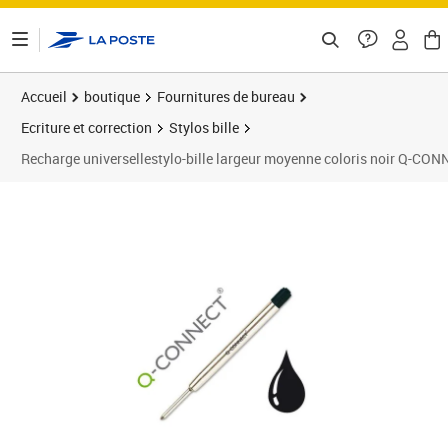
ontenu de la page
Accueil
boutique
Fournitures de bureau
Ecriture et correction
Stylos bille
Recharge universellestylo-bille largeur moyenne coloris noir Q-CO
Prix 3,89€
Prix 1