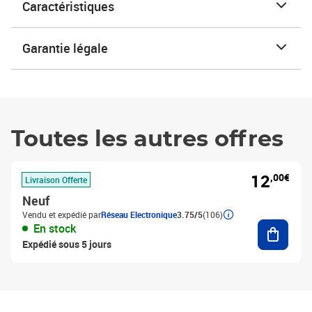
Caractéristiques
Garantie légale
Toutes les autres offres
12
,00€
Livraison Offerte
Neuf
Vendu et expédié par
Réseau Electronique
3.75/5
(106)
Ajouter
En stock
Expédié sous 5 jours