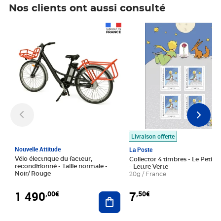
Nos clients ont aussi consulté
Prix 1 490,00€
Prix 7,50€
Livraison offerte
Nouvelle Attitude
La Poste
Vélo électrique du facteur,
Collector 4 timbres - Le Petit P
reconditionné - Taille normale -
- Lettre Verte
Noir/ Rouge
20g / France
1 490
7
,00€
,50€
Ajouter au panier