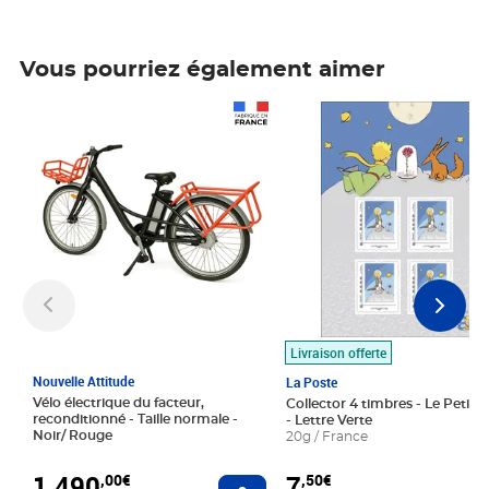
Vous pourriez également aimer
Prix 1 490,00€
Prix 7,50€
Livraison offerte
Nouvelle Attitude
La Poste
Vélo électrique du facteur,
Collector 4 timbres - Le Petit P
reconditionné - Taille normale -
- Lettre Verte
Noir/ Rouge
20g / France
1 490
7
,00€
,50€
Ajouter au panier