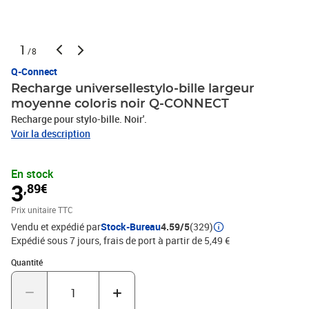
1
/8
Q-Connect
Recharge universellestylo-bille largeur
moyenne coloris noir Q-CONNECT
Recharge pour stylo-bille. Noir'.
Voir la description
En stock
3
,89€
Prix unitaire TTC
Vendu et expédié par
Stock-Bureau
4.59/5
(329)
Expédié sous 7 jours, frais de port à partir de 5,49 €
Quantité : 1
Quantité