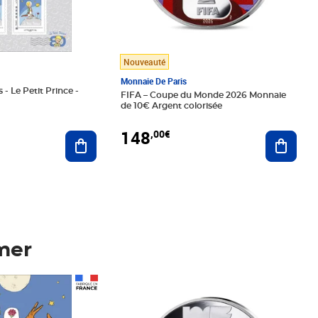
Nouveauté
Monnaie De Paris
 - Le Petit Prince -
FIFA – Coupe du Monde 2026 Monnaie
de 10€ Argent colorisée
148
,00€
Ajouter au panier
Ajoute
mer
Prix 148,00€