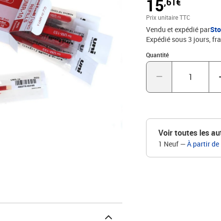
15
,61€
Prix unitaire TTC
Vendu et expédié par
St
Expédié sous 3 jours, fra
Quantité : 1
Quantité
Voir toutes les au
1 Neuf
—
À partir de