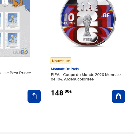
Nouveauté
Monnaie De Paris
 - Le Petit Prince -
FIFA – Coupe du Monde 2026 Monnaie
de 10€ Argent colorisée
148
,00€
Ajouter au panier
Ajoute