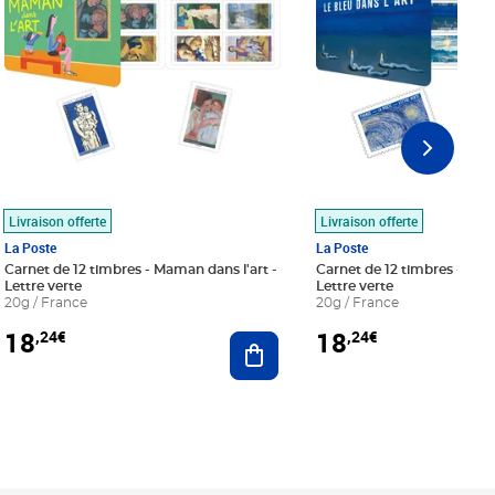
Livraison offerte
Livraison offerte
La Poste
La Poste
Carnet de 12 timbres - Maman dans l'art -
Carnet de 12 timbres - Le bl
Lettre verte
Lettre verte
20g / France
20g / France
18
18
,24€
,24€
r au panier
Ajouter au panier