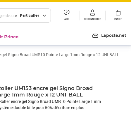
er de site :
Particulier
AIDE
SE CONNECTER
PANIER
Laposte.net
it Prince
e gel Signo Broad UMR10 Pointe Large 1mm Rouge x 12 UNI-BALL
Prix 18,86€
oller UM153 encre gel Signo Broad
arge 1mm Rouge x 12 UNI-BALL
 Roller encre gel Signo Broad UMR10 Pointe Large 1 mm
tème double bille pour 50% d'écriture en plus