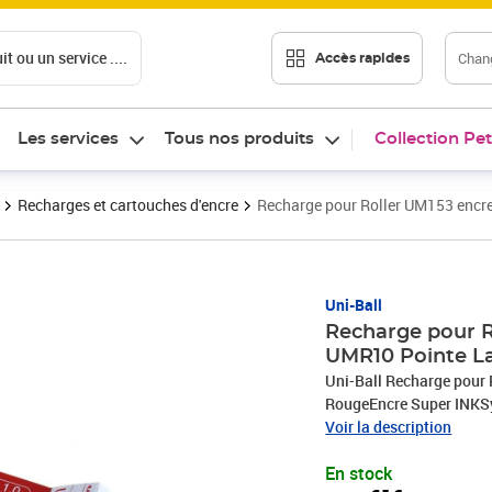
t ou un service ....
Chang
Accès rapides
Les services
Tous nos produits
Collection Pet
Recharges et cartouches d'encre
Recharge pour Roller UM153 encr
Prix 15,61€
Uni-Ball
Recharge pour R
UMR10 Pointe L
Uni-Ball Recharge pour
RougeEncre Super INKSys
Voir la description
En stock