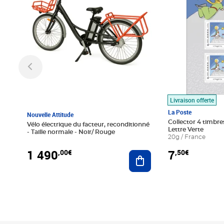
Livraison offerte
La Poste
Nouvelle Attitude
Collector 4 timbres
Vélo électrique du facteur, reconditionné
Lettre Verte
- Taille normale - Noir/ Rouge
20g / France
1 490
7
,00€
,50€
Ajouter au panier