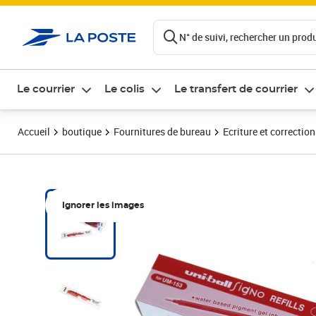
ontenu de la page
N° de suivi, rechercher un produi
Le courrier
Le colis
Le transfert de courrier
Accueil
boutique
Fournitures de bureau
Ecriture et correction
Ignorer les images