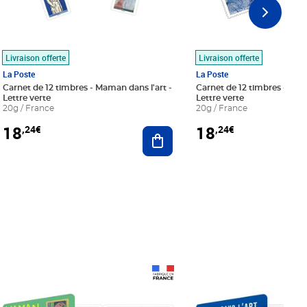
Livraison offerte
Livraison offerte
La Poste
La Poste
Carnet de 12 timbres - Maman dans l'art -
Carnet de 12 timbres - Le bl
Lettre verte
Lettre verte
20g / France
20g / France
18
18
,24€
,24€
r au panier
Ajouter au panier
Prix 18,24€
Prix 18,24€