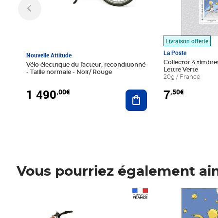
Livraison offerte
La Poste
Nouvelle Attitude
Collector 4 timbres
Vélo électrique du facteur, reconditionné
Lettre Verte
- Taille normale - Noir/ Rouge
20g / France
1 490
7
,00€
,50€
Ajouter au panier
Vous pourriez également ai
Prix 1 490,00€
Prix 7,50€