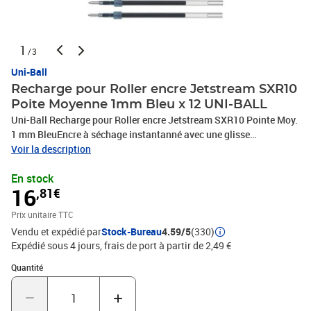
1
/3
Uni-Ball
Recharge pour Roller encre Jetstream SXR10
Poite Moyenne 1mm Bleu x 12 UNI-BALL
Uni-Ball Recharge pour Roller encre Jetstream SXR10 Pointe Moy.
1 mm BleuEncre à séchage instantanné avec une glisse
exceptionnelle
Voir la description
En stock
16
,81€
Prix unitaire TTC
Vendu et expédié par
Stock-Bureau
4.59/5
(330)
Expédié sous 4 jours, frais de port à partir de 2,49 €
Quantité : 1
Quantité