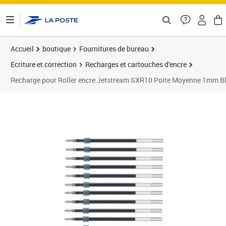
ontenu de la page
Accueil
boutique
Fournitures de bureau
Ecriture et correction
Recharges et cartouches d'encre
Recharge pour Roller encre Jetstream SXR10 Poite Moyenne 1mm B
Prix 16,81€
Prix 2