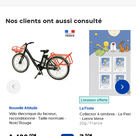
Nos clients ont aussi consulté
Prix 1 490,00€
Prix 7,50€
Livraison offerte
Nouvelle Attitude
La Poste
Vélo électrique du facteur,
Collector 4 timbres - Le Petit P
reconditionné - Taille normale -
- Lettre Verte
Noir/ Rouge
20g / France
,00€
,50€
Ajouter au panier