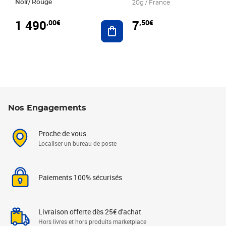
Noir/ Rouge
20g / France
1 490
7
,00€
,50€
Ajouter au panier
Nos Engagements
Proche de vous
Localiser un bureau de poste
Paiements 100% sécurisés
Livraison offerte dès 25€ d'achat
Hors livres et hors produits marketplace