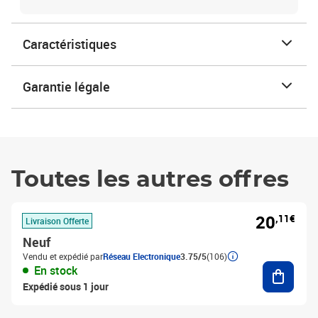
Caractéristiques
Garantie légale
Toutes les autres offres
20
,11€
Livraison Offerte
Neuf
Vendu et expédié par
Réseau Electronique
3.75/5
(106)
Ajouter
En stock
Expédié sous 1 jour