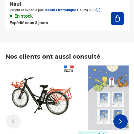
Neuf
Vendu et expédié par
Réseau Electronique
3.75/5
(106)
Ajouter
En stock
Expédié sous 3 jours
Nos clients ont aussi consulté
Prix 1 490,00€
Prix 7,50€