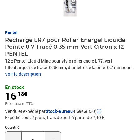
Pentel
Recharge LR7 pour Roller Energel Liquide
Pointe 0 7 Tracé 0 35 mm Vert Citron x 12
PENTEL
12 x Pentel Liquid Mine pour stylo roller encre LR7, vert
tilleullargeur de tracé: 0,35 mm, diamètre de la bille: 0,7 mmpour:
EnerGel BL37/BL57/BL77/BL107/BL407, Tradio
Voir la description
douceTRL91/TRL92(LR7-KX), PHOTOS NON CONTRACTUELLES
En stock
16
,18€
Prix unitaire TTC
Vendu et expédié par
Stock-Bureau
4.59/5
(330)
Expédié sous 2 jours, frais de port à partir de 2,49 €
Quantité : 1
Quantité