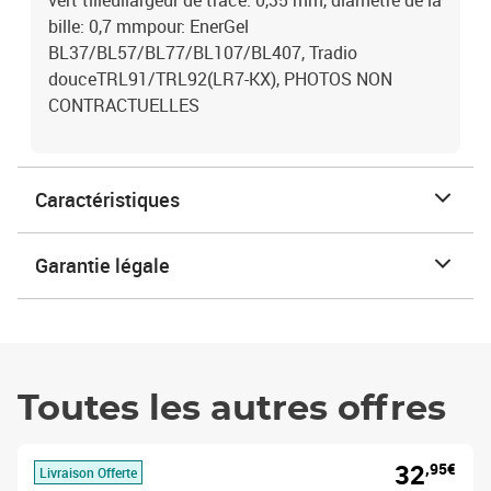
vert tilleullargeur de tracé: 0,35 mm, diamètre de la
bille: 0,7 mmpour: EnerGel
BL37/BL57/BL77/BL107/BL407, Tradio
douceTRL91/TRL92(LR7-KX), PHOTOS NON
CONTRACTUELLES
Caractéristiques
Garantie légale
Toutes les autres offres
32
,95€
Livraison Offerte