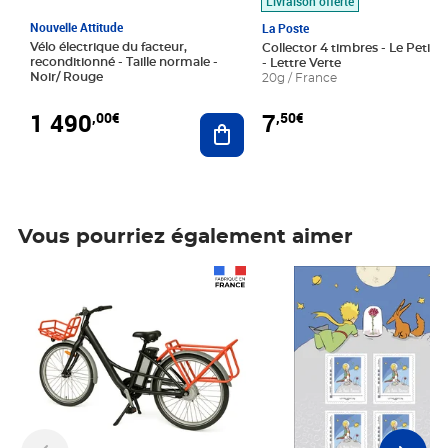
Livraison offerte
Nouvelle Attitude
La Poste
Vélo électrique du facteur,
Collector 4 timbres - Le Petit P
reconditionné - Taille normale -
- Lettre Verte
Noir/ Rouge
20g / France
1 490
7
,00€
,50€
Ajouter au panier
Vous pourriez également aimer
Prix 1 490,00€
Prix 7,50€