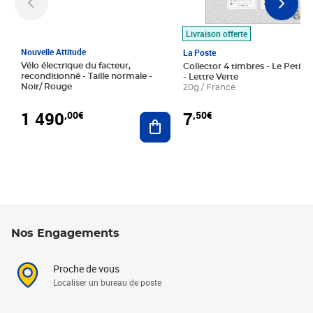
Livraison offerte
Nouvelle Attitude
La Poste
Vélo électrique du facteur,
Collector 4 timbres - Le Petit P
reconditionné - Taille normale -
- Lettre Verte
Noir/ Rouge
20g / France
1 490
7
,00€
,50€
Ajouter au panier
Nos Engagements
Proche de vous
Localiser un bureau de poste