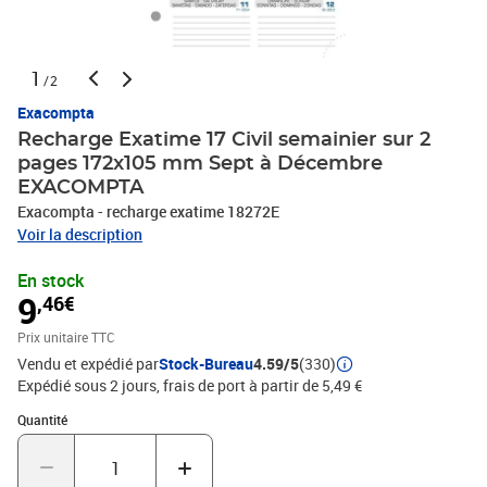
1
/2
Exacompta
Recharge Exatime 17 Civil semainier sur 2
pages 172x105 mm Sept à Décembre
EXACOMPTA
Exacompta - recharge exatime 18272E
Voir la description
En stock
9
,46€
Prix unitaire TTC
Vendu et expédié par
Stock-Bureau
4.59/5
(330)
Expédié sous 2 jours, frais de port à partir de 5,49 €
Quantité : 1
Quantité