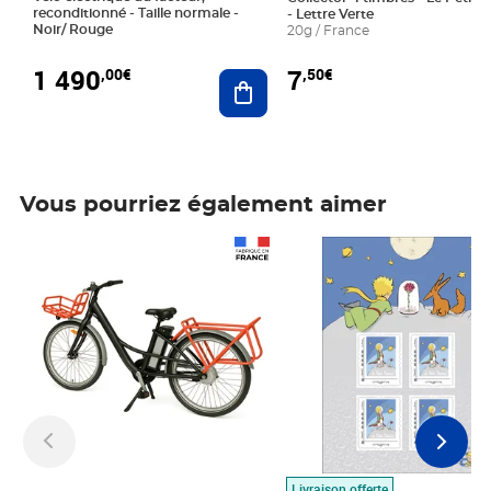
reconditionné - Taille normale -
- Lettre Verte
Noir/ Rouge
20g / France
1 490
7
,00€
,50€
Ajouter au panier
Vous pourriez également aimer
Prix 1 490,00€
Prix 7,50€
Livraison offerte