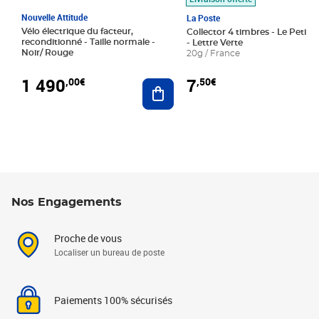
Nouvelle Attitude
La Poste
Vélo électrique du facteur,
Collector 4 timbres - Le Petit P
reconditionné - Taille normale -
- Lettre Verte
Noir/ Rouge
20g / France
1 490
7
,00€
,50€
Ajouter au panier
Nos Engagements
Proche de vous
Localiser un bureau de poste
Paiements 100% sécurisés