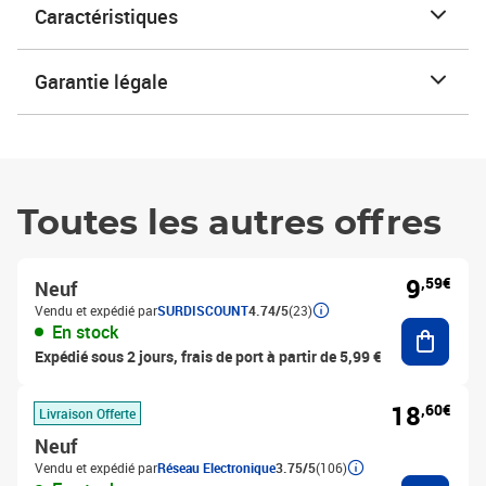
Caractéristiques
Garantie légale
Toutes les autres offres
9
,59€
Neuf
Vendu et expédié par
SURDISCOUNT
4.74/5
(23)
Ajouter
En stock
Expédié sous 2 jours, frais de port à partir de 5,99 €
18
,60€
Livraison Offerte
Neuf
Vendu et expédié par
Réseau Electronique
3.75/5
(106)
Ajouter