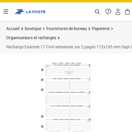
ontenu de la page
Accueil
boutique
Fournitures de bureau
Papeterie
Organisateurs et recharges
Recharge Exatime 17 Civil semainier sur 2 pages 172x105 mm Se
Prix 9,46€
Prix 9
Prix 1