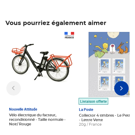
Vous pourriez également aimer
Prix 1 490,00€
Prix 7,50€
Livraison offerte
Nouvelle Attitude
La Poste
Vélo électrique du facteur,
Collector 4 timbres - Le Petit P
reconditionné - Taille normale -
- Lettre Verte
Noir/ Rouge
20g / France