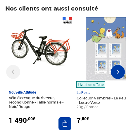
Nos clients ont aussi consulté
Prix 1 490,00€
Prix 7,50€
Livraison offerte
Nouvelle Attitude
La Poste
Vélo électrique du facteur,
Collector 4 timbres - Le Petit P
reconditionné - Taille normale -
- Lettre Verte
Noir/ Rouge
20g / France
1 490
7
,00€
,50€
Ajouter au panier