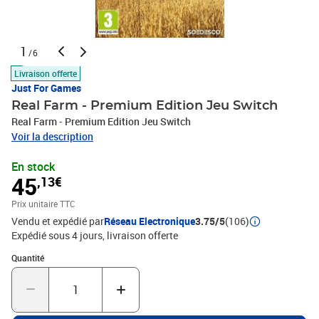
1
/6
Livraison offerte
Just For Games
Real Farm - Premium Edition Jeu Switch
Real Farm - Premium Edition Jeu Switch
Voir la description
En stock
45
,13€
Prix unitaire TTC
Vendu et expédié par
Réseau Electronique
3.75/5
(106)
Expédié sous 4 jours
livraison offerte
Quantité : 1
Quantité