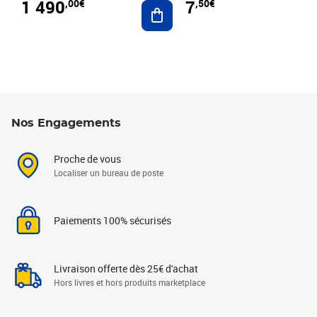
1 490
7
,00€
,50€
Ajouter au panier
Nos Engagements
Proche de vous
Localiser un bureau de poste
Paiements 100% sécurisés
Livraison offerte dès 25€ d'achat
Hors livres et hors produits marketplace