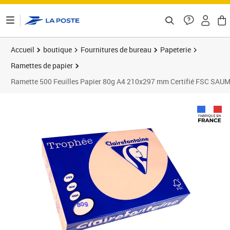
ontenu de la page
Accueil
boutique
Fournitures de bureau
Papeterie
Ramettes de papier
Ramette 500 Feuilles Papier 80g A4 210x297 mm Certifié FSC S
Prix 8,98€
Prix 2
Prix 2