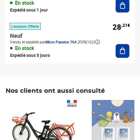
Ajouter
En stock
Expédié sous 1 jour
28
,21€
Livraison Offerte
Neuf
Vendu et expédié par
Micro Passion 76
4.27/5
(102)
Ajouter
En stock
Expédié sous 5 jours
Nos clients ont aussi consulté
Prix 1 490,00€
Prix 7,50€