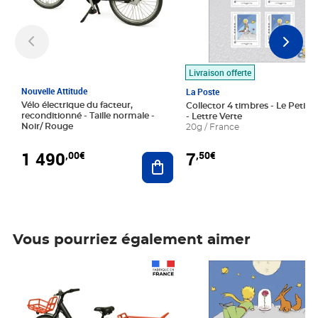
Livraison offerte
Nouvelle Attitude
La Poste
Vélo électrique du facteur,
Collector 4 timbres - Le Petit P
reconditionné - Taille normale -
- Lettre Verte
Noir/ Rouge
20g / France
1 490
7
,00€
,50€
Ajouter au panier
Vous pourriez également aimer
Prix 1 490,00€
Prix 7,50€