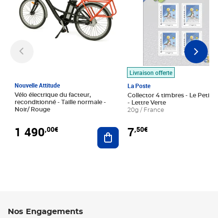
Livraison offerte
Nouvelle Attitude
La Poste
Vélo électrique du facteur,
Collector 4 timbres - Le Petit P
reconditionné - Taille normale -
- Lettre Verte
Noir/ Rouge
20g / France
1 490
7
,00€
,50€
Ajouter au panier
Nos Engagements