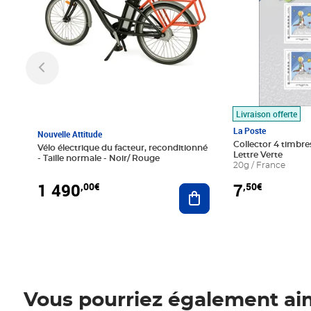
Livraison offerte
La Poste
Nouvelle Attitude
Collector 4 timbres
Vélo électrique du facteur, reconditionné
Lettre Verte
- Taille normale - Noir/ Rouge
20g / France
1 490
7
,00€
,50€
Ajouter au panier
Vous pourriez également ai