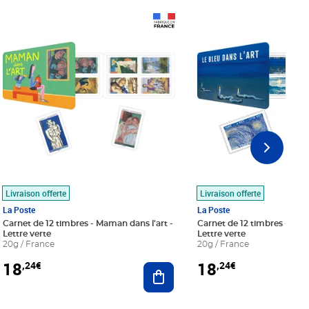
Prix 18,24€
Prix 18,24€
Livraison offerte
Livraison offerte
La Poste
La Poste
Carnet de 12 timbres - Maman dans l'art -
Carnet de 12 timbres - Le bl
Lettre verte
Lettre verte
20g / France
20g / France
18
18
,24€
,24€
r au panier
Ajouter au panier