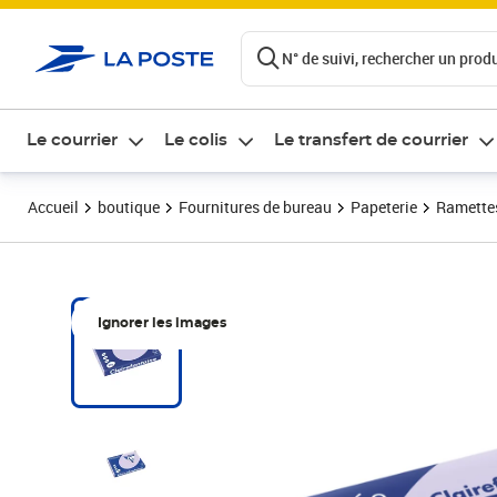
ontenu de la page
N° de suivi, rechercher un produi
Le courrier
Le colis
Le transfert de courrier
Accueil
boutique
Fournitures de bureau
Papeterie
Ramettes
Ignorer les images