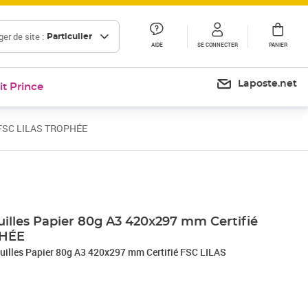
er de site :
Particulier
AIDE
SE CONNECTER
PANIER
Laposte.net
it Prince
é FSC LILAS TROPHÉE
Prix 33,82€
Prix barré 41,17 €
Prix 34,31€
illes Papier 80g A3 420x297 mm Certifié
PHÉE
uilles Papier 80g A3 420x297 mm Certifié FSC LILAS