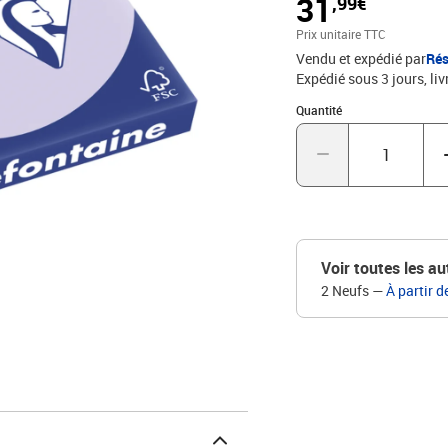
31
,99€
Prix unitaire TTC
Vendu et expédié par
Rés
Expédié sous 3 jours
liv
Quantité : 1
Quantité
Voir toutes les au
2 Neufs
—
À partir d