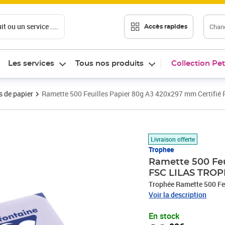
t ou un service ....
Chang
Accès rapides
Les services
Tous nos produits
Collection Pet
 de papier
Ramette 500 Feuilles Papier 80g A3 420x297 mm Certifi
Prix 31,99€
Livraison offerte
Trophee
Ramette 500 Feu
FSC LILAS TRO
Trophée Ramette 500 Fe
Voir la description
En stock