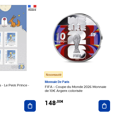
Prix 148,00€
Nouveauté
Monnaie De Paris
 - Le Petit Prince -
FIFA – Coupe du Monde 2026 Monnaie
de 10€ Argent colorisée
148
,00€
Ajouter au panier
Ajoute