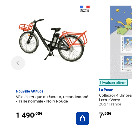
Prix 1 490,00€
Prix 7,50€
Livraison offerte
La Poste
Nouvelle Attitude
Collector 4 timbres
Vélo électrique du facteur, reconditionné
Lettre Verte
- Taille normale - Noir/ Rouge
20g / France
1 490
7
,00€
,50€
Ajouter au panier