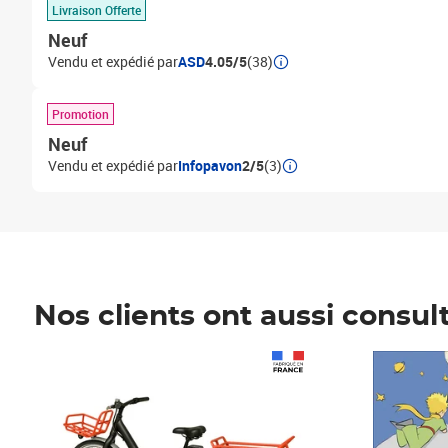
Livraison Offerte
Neuf
Vendu et expédié par
ASD
4.05/5
(38)
Promotion
Neuf
Vendu et expédié par
Infopavon
2/5
(3)
Nos clients ont aussi consul
Prix 1 490,00€
Prix 7,50€