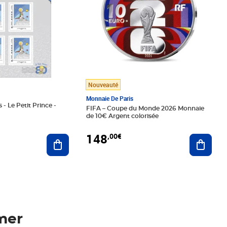
Nouveauté
Monnaie De Paris
 - Le Petit Prince -
FIFA – Coupe du Monde 2026 Monnaie
de 10€ Argent colorisée
148
,00€
Ajouter au panier
Ajoute
mer