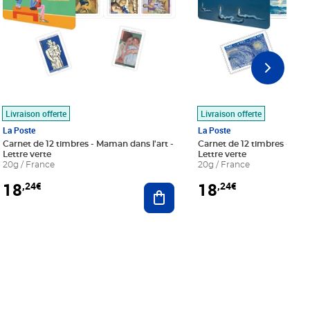
Livraison offerte
Livraison offerte
La Poste
La Poste
Carnet de 12 timbres - Maman dans l'art -
Carnet de 12 timbres - Le bl
Lettre verte
Lettre verte
20g / France
20g / France
18
18
,24€
,24€
r au panier
Ajouter au panier