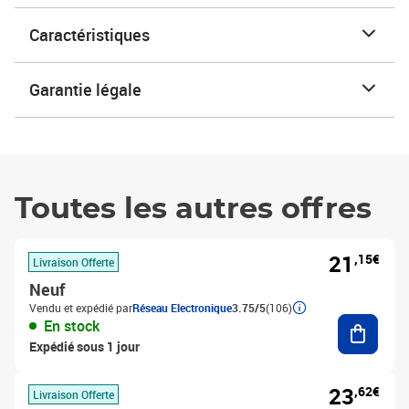
Caractéristiques
Garantie légale
Toutes les autres offres
21
,15€
Livraison Offerte
Neuf
Vendu et expédié par
Réseau Electronique
3.75/5
(106)
Ajouter
En stock
Expédié sous 1 jour
23
,62€
Livraison Offerte