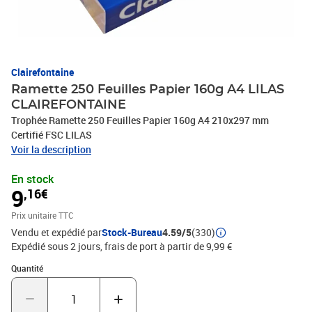
Clairefontaine
Ramette 250 Feuilles Papier 160g A4 LILAS
CLAIREFONTAINE
Trophée Ramette 250 Feuilles Papier 160g A4 210x297 mm
Certifié FSC LILAS
Voir la description
En stock
9
,16€
Prix unitaire TTC
Vendu et expédié par
Stock-Bureau
4.59/5
(330)
Expédié sous 2 jours, frais de port à partir de 9,99 €
Quantité : 1
Quantité