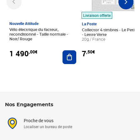
Livraison offerte
Nouvelle Attitude
La Poste
Vélo électrique du facteur,
Collector 4 timbres - Le Petit P
reconditionné - Taille normale -
- Lettre Verte
Noir/ Rouge
20g / France
1 490
7
,00€
,50€
Ajouter au panier
Nos Engagements
Proche de vous
Localiser un bureau de poste