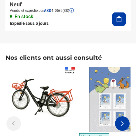
Neuf
Vendu et expédié par
ASD
4.05/5
(38)
Ajouter
En stock
Expédié sous 5 jours
Nos clients ont aussi consulté
Prix 1 490,00€
Prix 7,50€