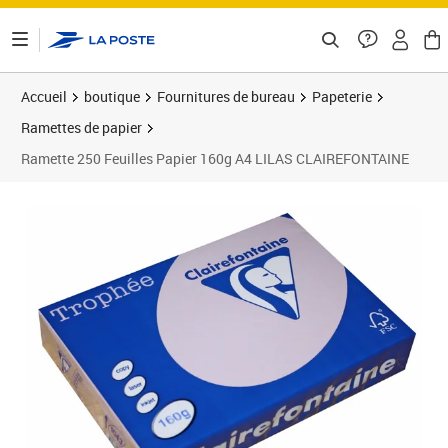
ontenu de la page
Accueil
boutique
Fournitures de bureau
Papeterie
Ramettes de papier
Ramette 250 Feuilles Papier 160g A4 LILAS CLAIREFONTAINE
Prix 9,16€
Prix 2
Prix 2