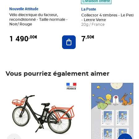
Livraison offerte
Nouvelle Attitude
La Poste
Vélo électrique du facteur,
Collector 4 timbres - Le Petit P
reconditionné - Taille normale -
- Lettre Verte
Noir/ Rouge
20g / France
1 490
7
,00€
,50€
Ajouter au panier
Vous pourriez également aimer
Prix 1 490,00€
Prix 7,50€