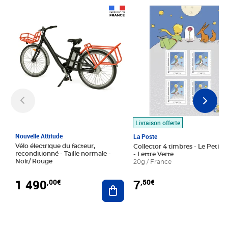
Prix 1 490,00€
Prix 7,50€
Livraison offerte
Nouvelle Attitude
La Poste
Vélo électrique du facteur,
Collector 4 timbres - Le Petit P
reconditionné - Taille normale -
- Lettre Verte
Noir/ Rouge
20g / France
1 490
7
,00€
,50€
Ajouter au panier