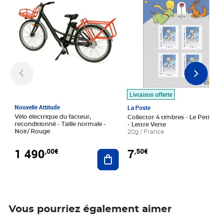
Livraison offerte
Nouvelle Attitude
La Poste
Vélo électrique du facteur,
Collector 4 timbres - Le Petit P
reconditionné - Taille normale -
- Lettre Verte
Noir/ Rouge
20g / France
1 490
7
,00€
,50€
Ajouter au panier
Vous pourriez également aimer