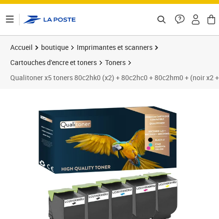
ontenu de la page
Accueil
boutique
Imprimantes et scanners
Cartouches d'encre et toners
Toners
Qualitoner x5 toners 80c2hk0 (x2) + 80c2hc0 + 80c2hm0 + (noir x2 
Prix 140,58€