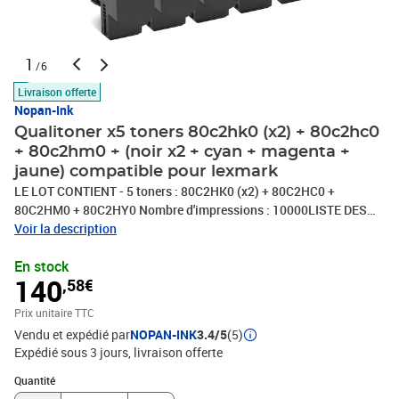
1
/6
Livraison offerte
Nopan-Ink
Qualitoner x5 toners 80c2hk0 (x2) + 80c2hc0
+ 80c2hm0 + (noir x2 + cyan + magenta +
jaune) compatible pour lexmark
LE LOT CONTIENT - 5 toners : 80C2HK0 (x2) + 80C2HC0 +
80C2HM0 + 80C2HY0 Nombre d'impressions : 10000LISTE DES
COMPATIBILITÉS : Cartouche de Toner Laser (ou tambour)
Voir la description
compatible avec Lexmark CX410 CX410de CX410dte CX410e
En stock
CX510 CX510de CX510dhe CX510dtheQUI SOMMES NOUS :
140
,58€
QUALITONER est le spécialiste des consommables compatibles en
France. Associée à un groupe possédant 30 ans d'expertise dans le
Prix unitaire TTC
domaine du consommable compatible, QUALITONER vous
Vendu et expédié par
NOPAN-INK
3.4/5
(5)
propose les meilleurs produits pour votre imprimante (Jet d'encre,
Expédié sous 3 jours
livraison offerte
Laser, Tambour...).
Quantité : 1
Quantité