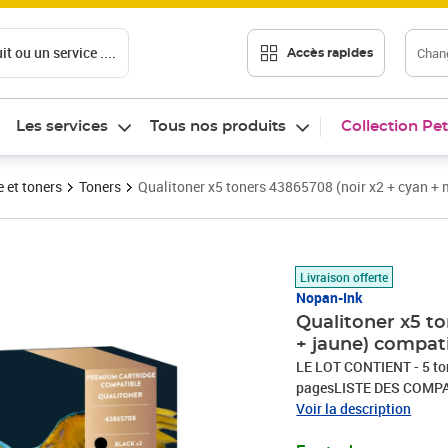
t ou un service ....
Chang
Accès rapides
Les services
Tous nos produits
Collection Pet
 et toners
Toners
Qualitoner x5 toners 43865708 (noir x2 + cyan + 
Prix 76,35€
Livraison offerte
Nopan-Ink
Qualitoner x5 t
+ jaune) compati
LE LOT CONTIENT - 5 to
pagesLISTE DES COMPATI
compatible avec OKI C 
Voir la description
5750 OKI C 5750 DN OK