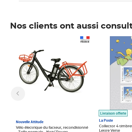
Nos clients ont aussi consul
Prix 1 490,00€
Prix 7,50€
Livraison offerte
La Poste
Nouvelle Attitude
Collector 4 timbres
Vélo électrique du facteur, reconditionné
Lettre Verte
- Taille normale - Noir/ Rouge