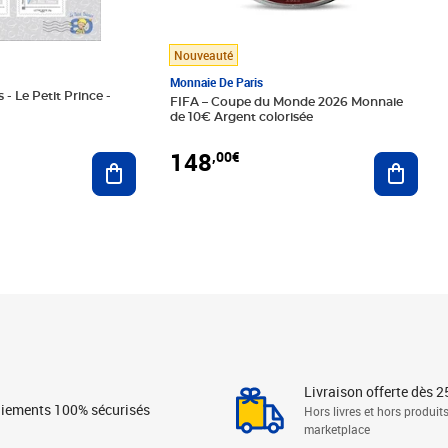
Nouveauté
Monnaie De Paris
 - Le Petit Prince -
FIFA – Coupe du Monde 2026 Monnaie
de 10€ Argent colorisée
148
,00€
Ajouter au panier
Ajoute
Livraison offerte dès 2
iements 100% sécurisés
Hors livres et hors produit
marketplace