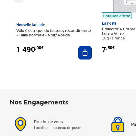
Livraison offerte
La Poste
Nouvelle Attitude
Collector 4 timbres
Vélo électrique du facteur, reconditionné
Lettre Verte
- Taille normale - Noir/ Rouge
20g / France
1 490
7
,00€
,50€
Ajouter au panier
Nos Engagements
Proche de vous
Pa
Localiser un bureau de poste