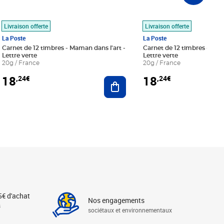
Livraison offerte
Livraison offerte
La Poste
La Poste
Carnet de 12 timbres - Maman dans l'art -
Carnet de 12 timbres - Le bl
Lettre verte
Lettre verte
20g / France
20g / France
18
18
,24€
,24€
r au panier
Ajouter au panier
5€ d'achat
Nos engagements
s
sociétaux et environnementaux