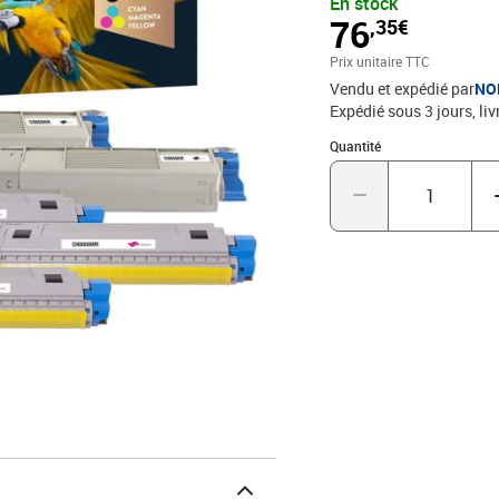
En stock
QUALITONER est le spéc
76
,35€
à un groupe possédant 
compatible, QUALITONER
Prix unitaire TTC
(Jet d'encre, Laser, Tamb
Vendu et expédié par
NO
Expédié sous 3 jours
liv
Quantité : 1
Quantité