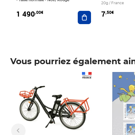
20g / France
1 490
7
,00€
,50€
Ajouter au panier
Vous pourriez également ai
Prix 1 490,00€
Prix 7,50€