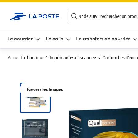
ontenu de la page
N° de suivi, rechercher un produi
Le courrier
Le colis
Le transfert de courrier
Accueil
boutique
Imprimantes et scanners
Cartouches d'encre
Ignorer les images