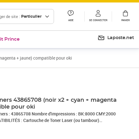
er de site :
Particulier
AIDE
SE CONNECTER
PANIER
Laposte.net
it Prince
magenta + jaune) compatible pour oki
oners 43865708 (noir x2 + cyan + magenta
ble pour oki
ners : 43865708 Nombre d'impressions : BK:8000 CMY:2000
BILITÉS : Cartouche de Toner Laser (ou tambour)
5650 OKI C 5650 DN OKI C 5650 N OKI C 5650 Series OKI C
I C 5750 N OKI C 5750 SeriesQUI SOMMES NOUS :