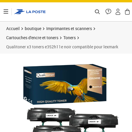
ontenu de la page
Accueil
boutique
Imprimantes et scanners
Cartouches d'encre et toners
Toners
Qualitoner x3 toners e352h11e noir compatible pour lexmark
Prix 90,71€