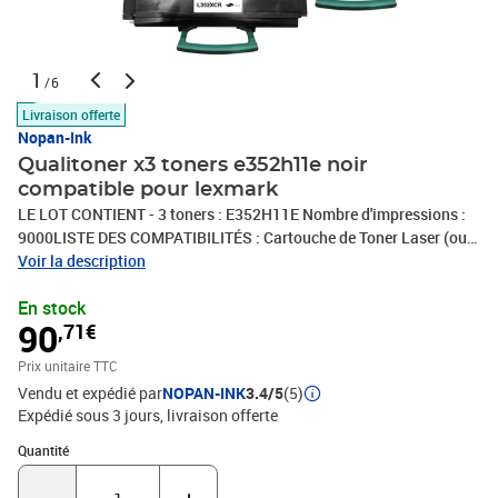
1
/6
Livraison offerte
Nopan-Ink
Qualitoner x3 toners e352h11e noir
compatible pour lexmark
LE LOT CONTIENT - 3 toners : E352H11E Nombre d'impressions :
9000LISTE DES COMPATIBILITÉS : Cartouche de Toner Laser (ou
tambour) compatible avec Lexmark E350 E350D E350DN
Voir la description
E352DNQUI SOMMES NOUS : QUALITONER est le spécialiste des
En stock
consommables compatibles en France. Associée à un groupe
90
,71€
possédant 30 ans d'expertise dans le domaine du consommable
compatible, QUALITONER vous propose les meilleurs produits
Prix unitaire TTC
pour votre imprimante (Jet d'encre, Laser, Tambour...).
Vendu et expédié par
NOPAN-INK
3.4/5
(5)
Expédié sous 3 jours
livraison offerte
Quantité : 1
Quantité