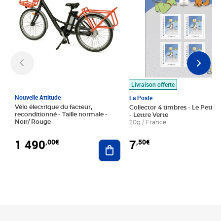
Livraison offerte
Nouvelle Attitude
La Poste
Vélo électrique du facteur,
Collector 4 timbres - Le Petit P
reconditionné - Taille normale -
- Lettre Verte
Noir/ Rouge
20g / France
1 490
7
,00€
,50€
Ajouter au panier