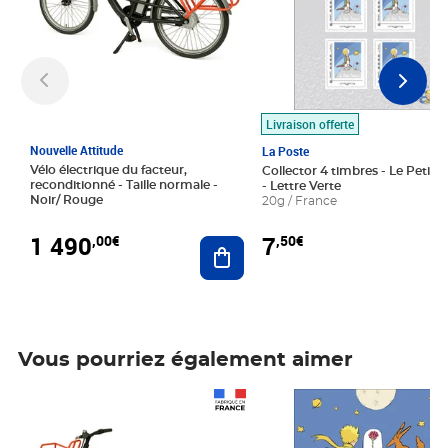
Livraison offerte
Nouvelle Attitude
La Poste
Vélo électrique du facteur,
Collector 4 timbres - Le Petit P
reconditionné - Taille normale -
- Lettre Verte
Noir/ Rouge
20g / France
1 490
7
,00€
,50€
Ajouter au panier
Vous pourriez également aimer
Prix 1 490,00€
Prix 7,50€