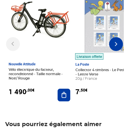
Livraison offerte
Nouvelle Attitude
La Poste
Vélo électrique du facteur,
Collector 4 timbres - Le Petit P
reconditionné - Taille normale -
- Lettre Verte
Noir/ Rouge
20g / France
1 490
7
,00€
,50€
Ajouter au panier
Vous pourriez également aimer