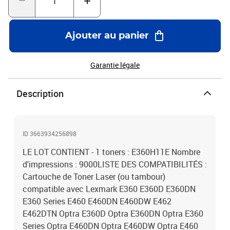
Ajouter au panier
Garantie légale
Description
ID 3663934256898
LE LOT CONTIENT - 1 toners : E360H11E Nombre
d'impressions : 9000LISTE DES COMPATIBILITÉS :
Cartouche de Toner Laser (ou tambour)
compatible avec Lexmark E360 E360D E360DN
E360 Series E460 E460DN E460DW E462
E462DTN Optra E360D Optra E360DN Optra E360
Series Optra E460DN Optra E460DW Optra E460