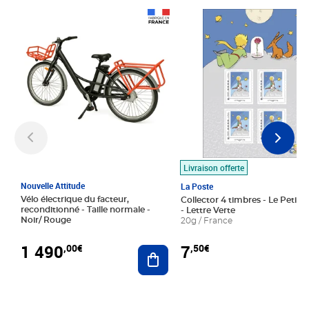
Prix 1 490,00€
Prix 7,50€
Livraison offerte
Nouvelle Attitude
La Poste
Vélo électrique du facteur,
Collector 4 timbres - Le Petit P
reconditionné - Taille normale -
- Lettre Verte
Noir/ Rouge
20g / France
1 490
7
,00€
,50€
Ajouter au panier