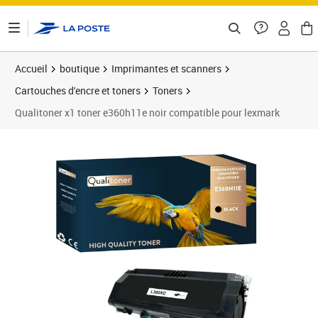
ontenu de la page
Accueil
boutique
Imprimantes et scanners
Cartouches d'encre et toners
Toners
Qualitoner x1 toner e360h11e noir compatible pour lexmark
Prix 37,91€