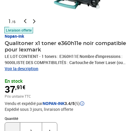
1
/6
Livraison offerte
Nopan-Ink
Qualitoner x1 toner e360h11e noir compatible
pour lexmark
LE LOT CONTIENT - 1 toners : E360H11E Nombre d'impressions :
9000LISTE DES COMPATIBILITÉS : Cartouche de Toner Laser (ou
tambour) compatible avec Lexmark E360 E360D E360DN E360
Voir la description
Series E460 E460DN E460DW E462 E462DTN Optra E360D Optra
En stock
E360DN Optra E360 Series Optra E460DN Optra E460DW Optra
37
,91€
E460 SeriesQUI SOMMES NOUS : QUALITONER est le spécialiste
des consommables compatibles en France. Associée à un groupe
Prix unitaire TTC
possédant 30 ans d'expertise dans le domaine du consommable
Vendu et expédié par
NOPAN-INK
3.4/5
(5)
compatible, QUALITONER vous propose les meilleurs produits
Expédié sous 3 jours
livraison offerte
pour votre imprimante (Jet d'encre, Laser, Tambour...).
Quantité : 1
Quantité