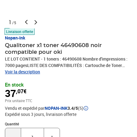
1
/5
Livraison offerte
Nopan-Ink
Qualitoner x1 toner 46490608 noir
compatible pour oki
LE LOT CONTIENT - 1 toners : 46490608 Nombre d'impressions :
7000 pagesLISTE DES COMPATIBILITÉS : Cartouche de Toner
Laser (ou tambour) compatible avec OKI C 532 DN OKI C 542 DN
Voir la description
OKI MC 563 DN OKI MC 573 DNQUI SOMMES NOUS :
En stock
QUALITONER est le spécialiste des consommables compatibles en
37
,07€
France. Associée à un groupe possédant 30 ans d'expertise dans le
domaine du consommable compatible, QUALITONER vous
Prix unitaire TTC
propose les meilleurs produits pour votre imprimante (Jet d'encre,
Vendu et expédié par
NOPAN-INK
3.4/5
(5)
Laser, Tambour...).
Expédié sous 3 jours
livraison offerte
Quantité : 1
Quantité