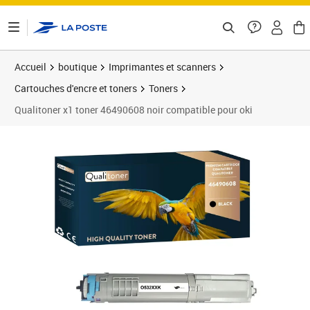
ontenu de la page
Accueil
boutique
Imprimantes et scanners
Cartouches d'encre et toners
Toners
Qualitoner x1 toner 46490608 noir compatible pour oki
Prix 37,07€