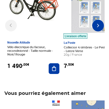
Livraison offerte
Nouvelle Attitude
La Poste
Vélo électrique du facteur,
Collector 4 timbres - Le Petit P
reconditionné - Taille normale -
- Lettre Verte
Noir/ Rouge
20g / France
1 490
7
,00€
,50€
Ajouter au panier
Vous pourriez également aimer
Prix 1 490,00€
Prix 7,50€