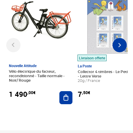
Livraison offerte
Nouvelle Attitude
La Poste
Vélo électrique du facteur,
Collector 4 timbres - Le Petit P
reconditionné - Taille normale -
- Lettre Verte
Noir/ Rouge
20g / France
1 490
7
,00€
,50€
Ajouter au panier