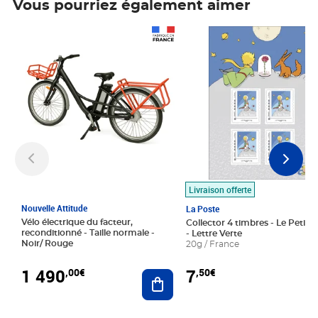
Vous pourriez également aimer
Prix 1 490,00€
Prix 7,50€
Livraison offerte
Nouvelle Attitude
La Poste
Vélo électrique du facteur,
Collector 4 timbres - Le Petit P
reconditionné - Taille normale -
- Lettre Verte
Noir/ Rouge
20g / France
1 490
7
,00€
,50€
Ajouter au panier