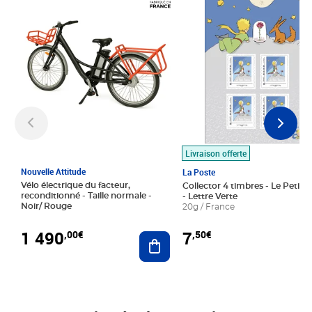
Livraison offerte
Nouvelle Attitude
La Poste
Vélo électrique du facteur,
Collector 4 timbres - Le Petit P
reconditionné - Taille normale -
- Lettre Verte
Noir/ Rouge
20g / France
1 490
7
,00€
,50€
Ajouter au panier