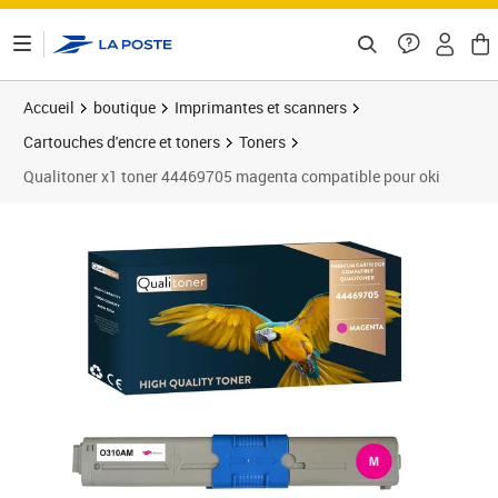
ontenu de la page
Accueil
boutique
Imprimantes et scanners
Cartouches d'encre et toners
Toners
Qualitoner x1 toner 44469705 magenta compatible pour oki
Prix 21,45€