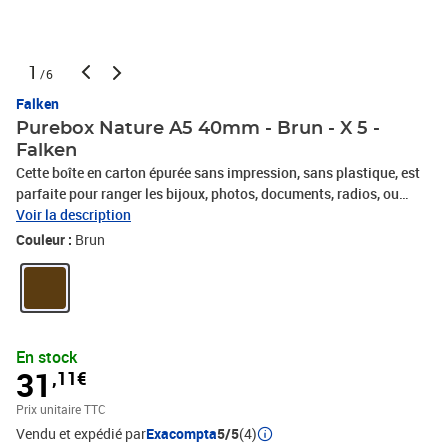
1
/6
Falken
Purebox Nature A5 40mm - Brun - X 5 -
Falken
Cette boîte en carton épurée sans impression, sans plastique, est
parfaite pour ranger les bijoux, photos, documents, radios, ou
autres objets personnels. Elle sera idéale également comme
Voir la description
emballage cadeau. Ses poignées pratiques, ses champs
Couleur :
Brun
d'inscription et rainures de renfort sur le couvercle sont gages de
sa qualité de conception. Ces produits en plus d'être pratiques
sont écologiques, 0 plastique, avec un ruban en carton qui les
entoure et une certification FSC® et Vegan. Cette boîte est livrée
montée entourée de son ruban cartonné Plusieurs formats et
En stock
hauteurs disponibles vous offrent un large choix et couvrent tous
31
,11€
les besoins.
Prix unitaire TTC
Vendu et expédié par
Exacompta
5/5
(4)