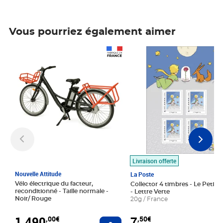
Vous pourriez également aimer
Prix 1 490,00€
Prix 7,50€
Livraison offerte
Nouvelle Attitude
La Poste
Vélo électrique du facteur,
Collector 4 timbres - Le Petit P
reconditionné - Taille normale -
- Lettre Verte
Noir/ Rouge
20g / France
1 490
7
,00€
,50€
Ajouter au panier