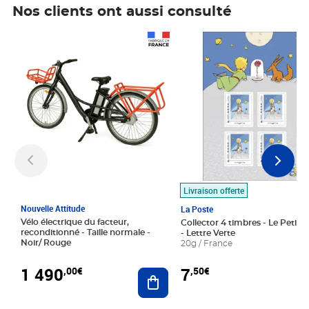
Nos clients ont aussi consulté
Prix 1 490,00€
Prix 7,50€
Livraison offerte
Nouvelle Attitude
La Poste
Vélo électrique du facteur,
Collector 4 timbres - Le Petit P
reconditionné - Taille normale -
- Lettre Verte
Noir/ Rouge
20g / France
1 490
7
,00€
,50€
Ajouter au panier