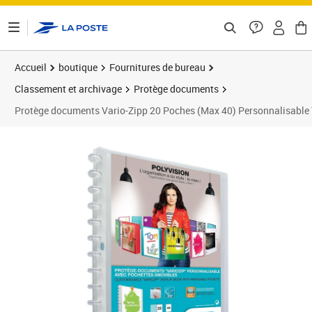
ontenu de la page
Accueil
boutique
Fournitures de bureau
Classement et archivage
Protège documents
Protège documents Vario-Zipp 20 Poches (Max 40) Personnalisable
Prix 17,80€
Prix 1
Prix 2