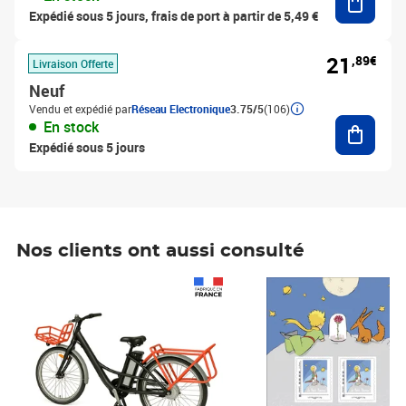
Expédié sous 5 jours, frais de port à partir de 5,49 €
21
,89€
Livraison Offerte
Neuf
Vendu et expédié par
Réseau Electronique
3.75/5
(106)
Ajouter
En stock
Expédié sous 5 jours
Nos clients ont aussi consulté
Prix 1 490,00€
Prix 7,50€