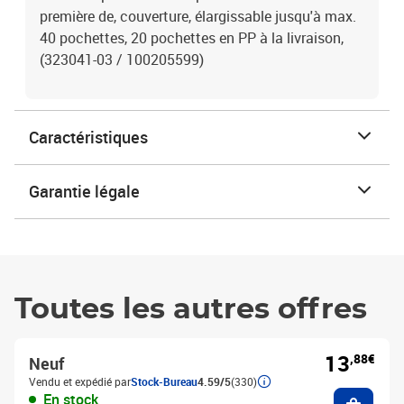
première de, couverture, élargissable jusqu'à max.
40 pochettes, 20 pochettes en PP à la livraison,
(323041-03 / 100205599)
Caractéristiques
Garantie légale
Toutes les autres offres
13
,88€
Neuf
Vendu et expédié par
Stock-Bureau
4.59/5
(330)
Ajouter
En stock