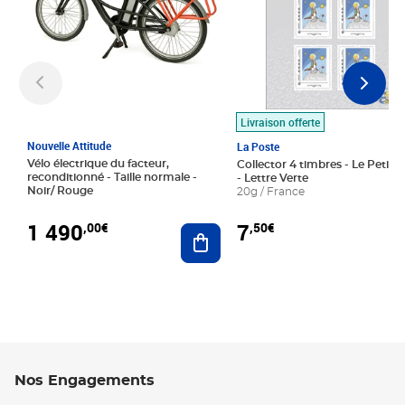
Livraison offerte
Nouvelle Attitude
La Poste
Vélo électrique du facteur,
Collector 4 timbres - Le Petit P
reconditionné - Taille normale -
- Lettre Verte
Noir/ Rouge
20g / France
1 490
7
,00€
,50€
Ajouter au panier
Nos Engagements