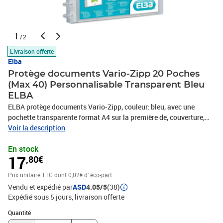
1
/2
Livraison offerte
Elba
Protège documents Vario-Zipp 20 Poches
(Max 40) Personnalisable Transparent Bleu
ELBA
ELBA protège documents Vario-Zipp, couleur: bleu, avec une
pochette transparente format A4 sur la première de, couverture,
élargissable jusqu'à max. 40 pochettes, 20 pochettes en PP à la
Voir la description
livraison, (323041-03 / 100205599)
En stock
17
,80€
Prix unitaire TTC
dont 0,02€ d'
éco-part
Vendu et expédié par
ASD
4.05/5
(38)
Expédié sous 5 jours
livraison offerte
Quantité : 1
Quantité