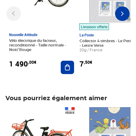
Livraison offerte
Nouvelle Attitude
La Poste
Vélo électrique du facteur,
Collector 4 timbres - Le Petit P
reconditionné - Taille normale -
- Lettre Verte
Noir/ Rouge
20g / France
1 490
7
,00€
,50€
Ajouter au panier
Vous pourriez également aimer
Prix 1 490,00€
Prix 7,50€