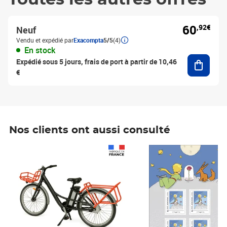
60
,92€
Neuf
Vendu et expédié par
Exacompta
5/5
(4)
En stock
Ajouter
Expédié sous 5 jours, frais de port à partir de 10,46
€
Nos clients ont aussi consulté
Prix 1 490,00€
Prix 7,50€