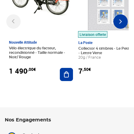
Livraison offerte
Nouvelle Attitude
La Poste
Vélo électrique du facteur,
Collector 4 timbres - Le Petit P
reconditionné - Taille normale -
- Lettre Verte
Noir/ Rouge
20g / France
1 490
7
,00€
,50€
Ajouter au panier
Nos Engagements