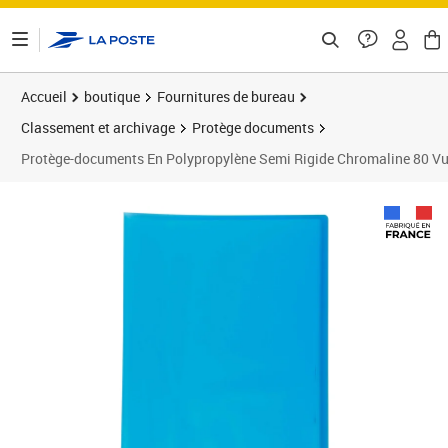
ontenu de la page
Accueil
boutique
Fournitures de bureau
Classement et archivage
Protège documents
Protège-documents En Polypropylène Semi Rigide Chromaline 80 Vues
Prix 58,52€
Prix 6