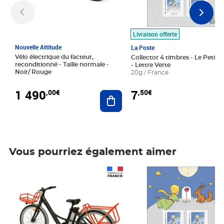
Livraison offerte
Nouvelle Attitude
La Poste
Vélo électrique du facteur,
Collector 4 timbres - Le Petit P
reconditionné - Taille normale -
- Lettre Verte
Noir/ Rouge
20g / France
1 490
7
,00€
,50€
Ajouter au panier
Vous pourriez également aimer
Prix 1 490,00€
Prix 7,50€