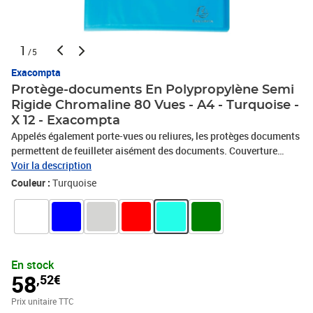
1
/5
Exacompta
Protège-documents En Polypropylène Semi
Rigide Chromaline 80 Vues - A4 - Turquoise -
X 12 - Exacompta
Appelés également porte-vues ou reliures, les protèges documents
permettent de feuilleter aisément des documents. Couverture
souple translucide. Pochettes cristal lisse haute transparence.
Voir la description
Nombre de vues : 80 Format à classer : A4
Couleur :
Turquoise
En stock
58
,52€
Prix unitaire TTC