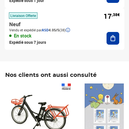
Expédié sous 1 jour
17
,38€
Livraison Offerte
Neuf
Vendu et expédié par
ASD
4.05/5
(38)
Ajouter
En stock
Expédié sous 7 jours
Nos clients ont aussi consulté
Prix 1 490,00€
Prix 7,50€