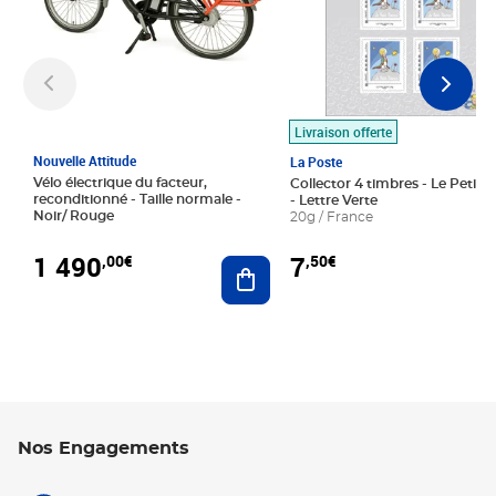
Livraison offerte
Nouvelle Attitude
La Poste
Vélo électrique du facteur,
Collector 4 timbres - Le Petit P
reconditionné - Taille normale -
- Lettre Verte
Noir/ Rouge
20g / France
1 490
7
,00€
,50€
Ajouter au panier
Nos Engagements