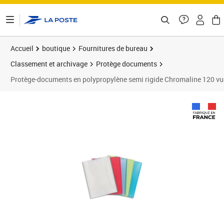
ontenu de la page
Accueil
boutique
Fournitures de bureau
Classement et archivage
Protège documents
Protège-documents en polypropylène semi rigide Chromaline 120 v
Prix 6,01€
Prix 1
Prix 1