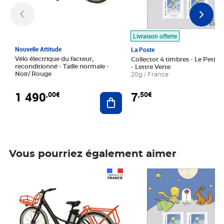
Livraison offerte
Nouvelle Attitude
La Poste
Vélo électrique du facteur,
Collector 4 timbres - Le Petit P
reconditionné - Taille normale -
- Lettre Verte
Noir/ Rouge
20g / France
1 490
7
,00€
,50€
Ajouter au panier
Vous pourriez également aimer
Prix 1 490,00€
Prix 7,50€