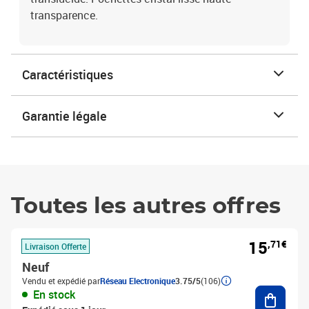
transparence.
Caractéristiques
Garantie légale
Toutes les autres offres
15
,71€
Livraison Offerte
Neuf
Vendu et expédié par
Réseau Electronique
3.75/5
(106)
Ajouter
En stock