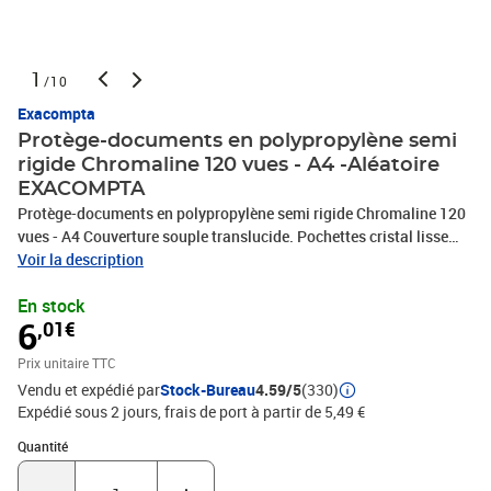
1
/10
Exacompta
Protège-documents en polypropylène semi
rigide Chromaline 120 vues - A4 -Aléatoire
EXACOMPTA
Protège-documents en polypropylène semi rigide Chromaline 120
vues - A4 Couverture souple translucide. Pochettes cristal lisse
haute transparence.
Voir la description
En stock
6
,01€
Prix unitaire TTC
Vendu et expédié par
Stock-Bureau
4.59/5
(330)
Expédié sous 2 jours, frais de port à partir de 5,49 €
Quantité : 1
Quantité