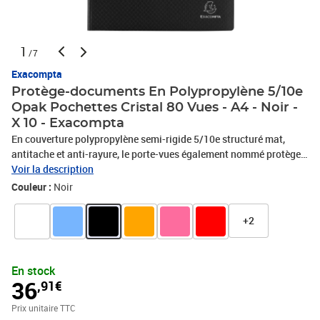
1
/7
Exacompta
Protège-documents En Polypropylène 5/10e
Opak Pochettes Cristal 80 Vues - A4 - Noir -
X 10 - Exacompta
En couverture polypropylène semi-rigide 5/10e structuré mat,
antitache et anti-rayure, le porte-vues également nommé protège-
documents Opak est d'une qualité supérieure. Il est équipé de
Voir la description
pochettes cristal, haute transparence pour une lecture parfaite des
Couleur :
Noir
documents et un confort dans l'insertion des feuilles. Facile à
transporter, léger et résistant, il est très pratique pour protéger les
+2
documents et les garder en main, au sec en toute situation. Pour
choisir votre protège-documents, identifiez le nombre de pages de
votre dossier et choisissez la capacité en conséquence. 1 pochette
En stock
= 2 vues (recto et verso).
36
,91€
Prix unitaire TTC