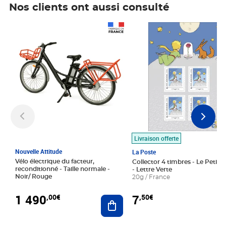
Nos clients ont aussi consulté
Prix 1 490,00€
Prix 7,50€
Livraison offerte
Nouvelle Attitude
La Poste
Vélo électrique du facteur,
Collector 4 timbres - Le Petit P
reconditionné - Taille normale -
- Lettre Verte
Noir/ Rouge
20g / France
1 490
7
,00€
,50€
Ajouter au panier