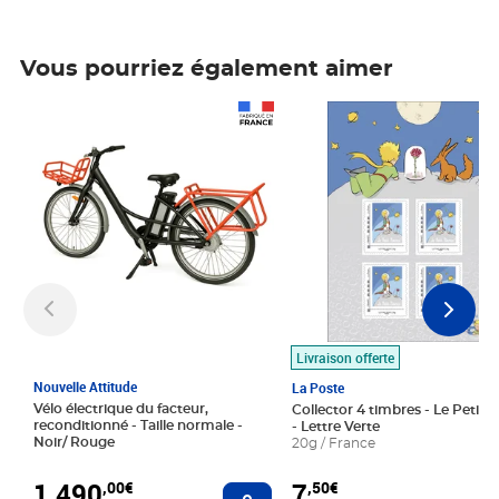
Vous pourriez également aimer
Prix 1 490,00€
Prix 7,50€
Livraison offerte
Nouvelle Attitude
La Poste
Vélo électrique du facteur,
Collector 4 timbres - Le Petit P
reconditionné - Taille normale -
- Lettre Verte
Noir/ Rouge
20g / France
1 490
7
,00€
,50€
Ajouter au panier