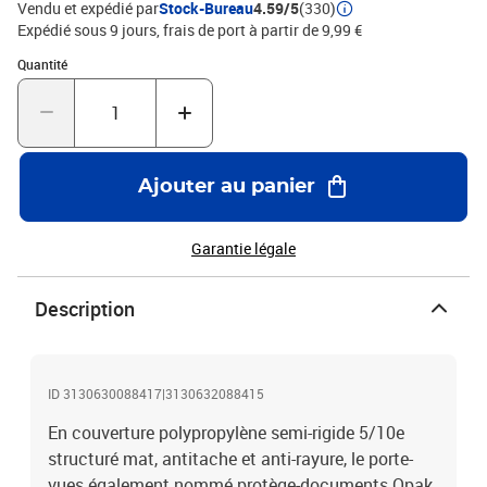
Vendu et expédié par
Stock-Bureau
4.59/5
(330)
Expédié sous 9 jours, frais de port à partir de 9,99 €
Quantité : 1
Quantité
Ajouter au panier
Garantie légale
Description
ID 3130630088417|3130632088415
En couverture polypropylène semi-rigide 5/10e
structuré mat, antitache et anti-rayure, le porte-
vues également nommé protège-documents Opak