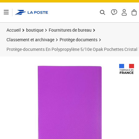
ontenu de la page
Accueil
boutique
Fournitures de bureau
Classement et archivage
Protège documents
Protège-documents En Polypropylène 5/10e Opak Pochettes Cristal 12
Prix 47,18€