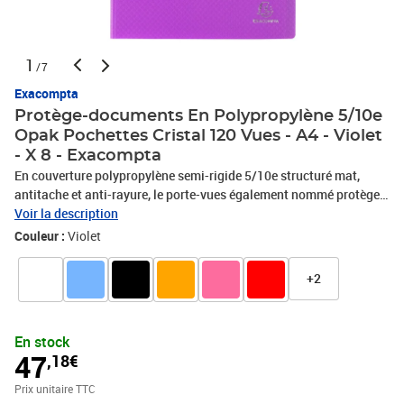
1
/7
Exacompta
Protège-documents En Polypropylène 5/10e
Opak Pochettes Cristal 120 Vues - A4 - Violet
- X 8 - Exacompta
En couverture polypropylène semi-rigide 5/10e structuré mat,
antitache et anti-rayure, le porte-vues également nommé protège-
documents Opak est d'une qualité supérieure. Il est équipé de
Voir la description
pochettes cristal, haute transparence pour une lecture parfaite des
Couleur :
Violet
documents et un confort dans l'insertion des feuilles. Facile à
transporter, léger et résistant, il est très pratique pour protéger les
+2
documents et les garder en main, au sec en toute situation. Pour
choisir votre protège-documents, identifiez le nombre de pages de
votre dossier et choisissez la capacité en conséquence. 1 pochette
En stock
= 2 vues (recto et verso).
47
,18€
Prix unitaire TTC