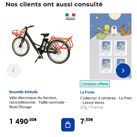
Nos clients ont aussi consulté
Prix 1 490,00€
Prix 7,50€
Livraison offerte
Nouvelle Attitude
La Poste
Vélo électrique du facteur,
Collector 4 timbres - Le Petit P
reconditionné - Taille normale -
- Lettre Verte
Noir/ Rouge
20g / France
1 490
7
,00€
,50€
Ajouter au panier