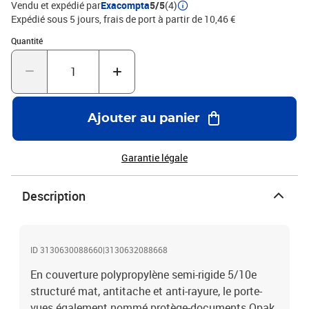
Vendu et expédié par
Exacompta
5/5
(4)
Expédié sous 5 jours, frais de port à partir de 10,46 €
Quantité : 1
Quantité
Ajouter au panier
Garantie légale
Description
ID 3130630088660|3130632088668
En couverture polypropylène semi-rigide 5/10e
structuré mat, antitache et anti-rayure, le porte-
vues également nommé protège-documents Opak