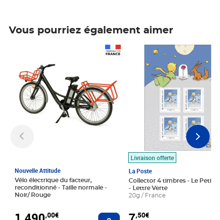
Vous pourriez également aimer
Prix 1 490,00€
Prix 7,50€
Livraison offerte
Nouvelle Attitude
La Poste
Vélo électrique du facteur,
Collector 4 timbres - Le Petit P
reconditionné - Taille normale -
- Lettre Verte
Noir/ Rouge
20g / France
1 490
7
,00€
,50€
Ajouter au panier