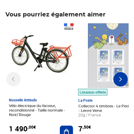
Vous pourriez également aimer
Prix 1 490,00€
Prix 7,50€
Livraison offerte
Nouvelle Attitude
La Poste
Vélo électrique du facteur,
Collector 4 timbres - Le Petit P
reconditionné - Taille normale -
- Lettre Verte
Noir/ Rouge
20g / France
1 490
7
,00€
,50€
Ajouter au panier