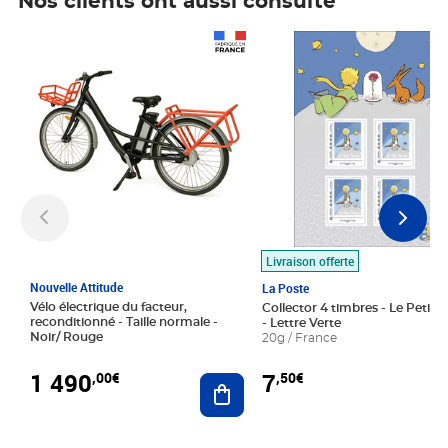
Nos clients ont aussi consulté
Prix 1 490,00€
Prix 7,50€
Livraison offerte
Nouvelle Attitude
La Poste
Vélo électrique du facteur,
Collector 4 timbres - Le Petit P
reconditionné - Taille normale -
- Lettre Verte
Noir/ Rouge
20g / France
1 490
7
,00€
,50€
Ajouter au panier