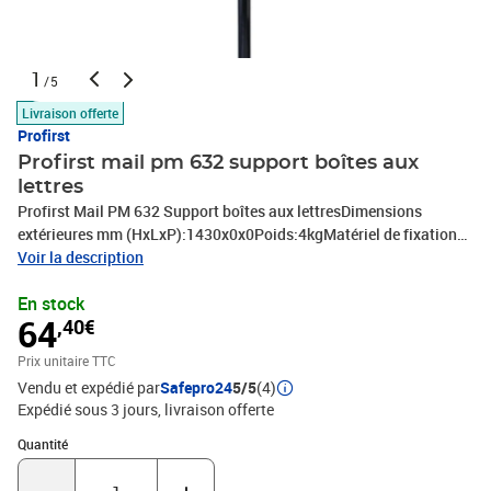
1
/5
Livraison offerte
Profirst
Profirst mail pm 632 support boîtes aux
lettres
Profirst Mail PM 632 Support boîtes aux lettresDimensions
extérieures mm (HxLxP):1430x0x0Poids:4kgMatériel de fixation
inclusMatière: Acier
Voir la description
En stock
64
,40€
Prix unitaire TTC
Vendu et expédié par
Safepro24
5/5
(4)
Expédié sous 3 jours
livraison offerte
Quantité : 1
Quantité