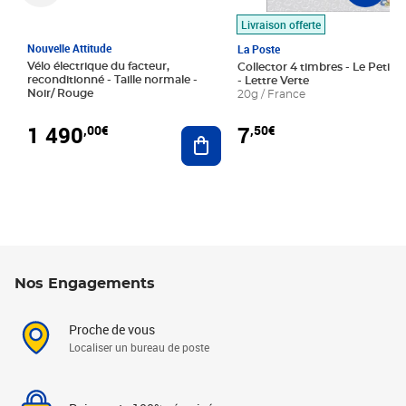
Livraison offerte
Nouvelle Attitude
La Poste
Vélo électrique du facteur,
Collector 4 timbres - Le Petit P
reconditionné - Taille normale -
- Lettre Verte
Noir/ Rouge
20g / France
1 490
7
,00€
,50€
Ajouter au panier
Nos Engagements
Proche de vous
Localiser un bureau de poste