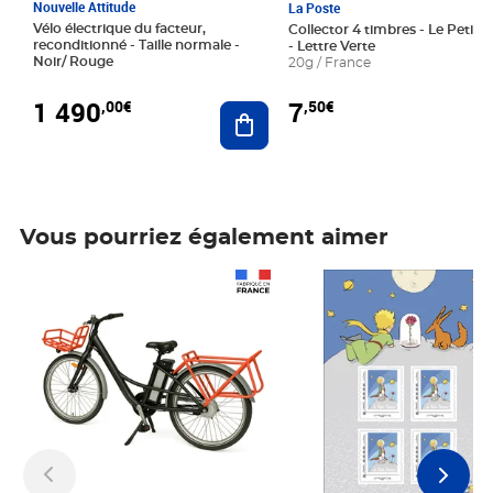
Nouvelle Attitude
La Poste
Vélo électrique du facteur,
Collector 4 timbres - Le Petit P
reconditionné - Taille normale -
- Lettre Verte
Noir/ Rouge
20g / France
1 490
7
,00€
,50€
Ajouter au panier
Vous pourriez également aimer
Prix 1 490,00€
Prix 7,50€