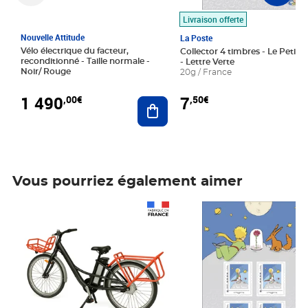
Livraison offerte
Nouvelle Attitude
La Poste
Vélo électrique du facteur,
Collector 4 timbres - Le Petit P
reconditionné - Taille normale -
- Lettre Verte
Noir/ Rouge
20g / France
1 490
7
,00€
,50€
Ajouter au panier
Vous pourriez également aimer
Prix 1 490,00€
Prix 7,50€