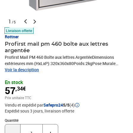
1
/5
Livraison offerte
Rottner
Profirst mail pm 460 boîte aux lettres
argentée
Profirst Mail PM 460 Boîte aux lettres ArgentéeDimensions
extérieures mm (HxLxP):320x360x80Poids:2kgPose Murale
(matériel de fixation inclus)Serrure à cylindre fournie avec deux
Voir la description
clésRésistance aux intempéries et antirouilleMatière: Acier
En stock
57
,34€
Prix unitaire TTC
Vendu et expédié par
Safepro24
5/5
(4)
Expédié sous 3 jours
livraison offerte
Quantité : 1
Quantité