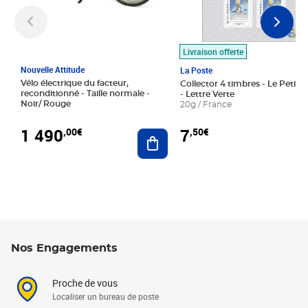
Livraison offerte
Nouvelle Attitude
La Poste
Vélo électrique du facteur,
Collector 4 timbres - Le Petit P
reconditionné - Taille normale -
- Lettre Verte
Noir/ Rouge
20g / France
1 490
7
,00€
,50€
Ajouter au panier
Nos Engagements
Proche de vous
Localiser un bureau de poste