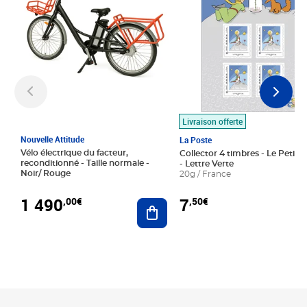
Livraison offerte
Nouvelle Attitude
La Poste
Vélo électrique du facteur,
Collector 4 timbres - Le Petit P
reconditionné - Taille normale -
- Lettre Verte
Noir/ Rouge
20g / France
1 490
7
,00€
,50€
Ajouter au panier