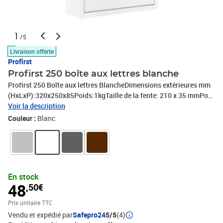
1
/5
Livraison offerte
Profirst
Profirst 250 boîte aux lettres blanche
Profirst 250 Boîte aux lettres BlancheDimensions extérieures mm
(HxLxP):320x250x85Poids:1kgTaille de la fente: 210 x 35 mmPose
Murale (matériel de fixation inclus)Serrure à cylindre fournie avec
Voir la description
deux clésRésistance aux intempéries et antirouilleMatière: Acier
Couleur :
Blanc
En stock
48
,50€
Prix unitaire TTC
Vendu et expédié par
Safepro24
5/5
(4)