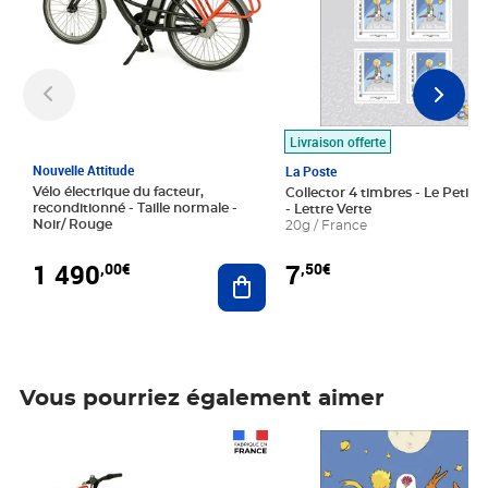
Livraison offerte
Nouvelle Attitude
La Poste
Vélo électrique du facteur,
Collector 4 timbres - Le Petit P
reconditionné - Taille normale -
- Lettre Verte
Noir/ Rouge
20g / France
1 490
7
,00€
,50€
Ajouter au panier
Vous pourriez également aimer
Prix 1 490,00€
Prix 7,50€