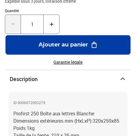
Expédié sous 3 jours
livraison offerte
Quantité : 1
Quantité
Ajouter au panier
Garantie légale
Description
ID 9006072093279
Profirst 250 Boîte aux lettres Blanche
Dimensions extérieures mm (HxLxP):320x250x85
Poids:1kg
Taille de la fente: 210 x 35 mm