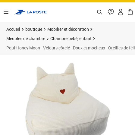
ontenu de la page
Accueil
boutique
Mobilier et décoration
Meubles de chambre
Chambre bébé, enfant
Pouf Honey Moon - Velours côtelé - Doux et moelleux - Oreilles de fél
Prix 65,46€
Prix b
Prix 6