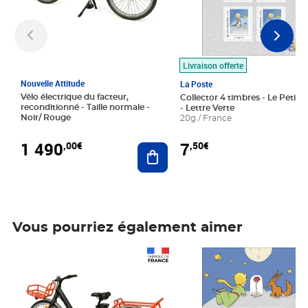
Livraison offerte
Nouvelle Attitude
La Poste
Vélo électrique du facteur,
Collector 4 timbres - Le Petit P
reconditionné - Taille normale -
- Lettre Verte
Noir/ Rouge
20g / France
1 490
7
,00€
,50€
Ajouter au panier
Vous pourriez également aimer
Prix 1 490,00€
Prix 7,50€