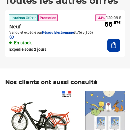
Toutes les autres offres
120,99 €
Livraison Offerte
Promotion
-44%
66
,57€
Neuf
Vendu et expédié par
Réseau Electronique
3.75/5
(106)
Ajouter
En stock
Expédié sous 2 jours
Nos clients ont aussi consulté
Prix 1 490,00€
Prix 7,50€