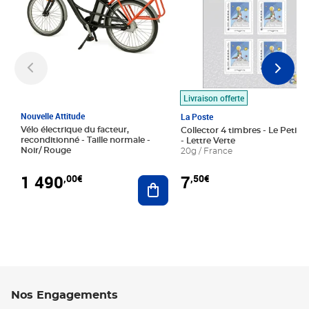
Livraison offerte
Nouvelle Attitude
La Poste
Vélo électrique du facteur,
Collector 4 timbres - Le Petit P
reconditionné - Taille normale -
- Lettre Verte
Noir/ Rouge
20g / France
1 490
7
,00€
,50€
Ajouter au panier
Nos Engagements