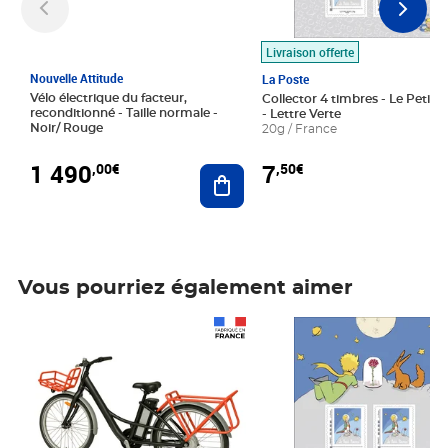
Livraison offerte
Nouvelle Attitude
La Poste
Vélo électrique du facteur,
Collector 4 timbres - Le Petit P
reconditionné - Taille normale -
- Lettre Verte
Noir/ Rouge
20g / France
1 490
7
,00€
,50€
Ajouter au panier
Vous pourriez également aimer
Prix 1 490,00€
Prix 7,50€