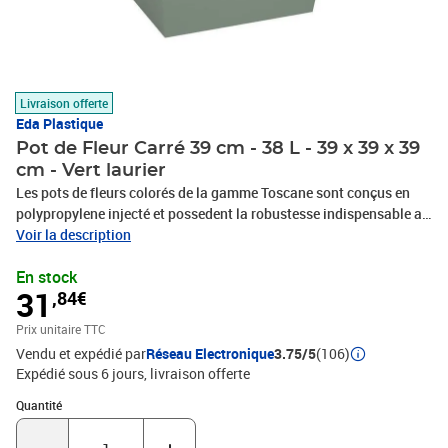
Livraison offerte
Eda Plastique
Pot de Fleur Carré 39 cm - 38 L - 39 x 39 x 39
cm - Vert laurier
Les pots de fleurs colorés de la gamme Toscane sont conçus en
polypropylene injecté et possedent la robustesse indispensable a
un usage en extérieur et la délicatesse nécessaire a une utilisation
Voir la description
en intérieur. Ce pot est l'accessoire idéal pour apporter de la gaieté
En stock
dans votre habitat. Vous trouverez a coup sûr votre bonheur parmi
31
,84€
un large choix de dimensions, coloris et formes !
Prix unitaire TTC
Vendu et expédié par
Réseau Electronique
3.75/5
(106)
Expédié sous 6 jours
livraison offerte
Quantité : 1
Quantité