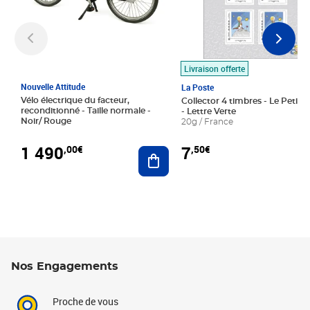
Livraison offerte
Nouvelle Attitude
La Poste
Vélo électrique du facteur,
Collector 4 timbres - Le Petit P
reconditionné - Taille normale -
- Lettre Verte
Noir/ Rouge
20g / France
1 490
7
,00€
,50€
Ajouter au panier
Nos Engagements
Proche de vous