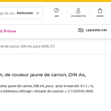
er de site :
Particulier
AIDE
SE CONNECTER
PANIER
Laposte.net
it Prince
aune de carton, DIN A4, puce HERLITZ
Prix 9,98€
Prix 12,00€
on, de couleur jaune de carton, DIN A4,
uleur jaune de carton, DIN A4, puce, -pour le marché: D / L / A,
ts intérieurs, lettrage « Dossier de courrier », (11255593-000)