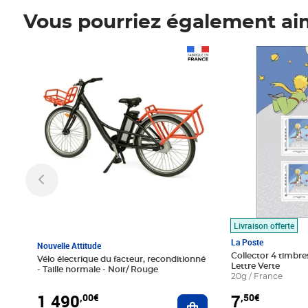
Vous pourriez également ai
Prix 1 490,00€
Prix 7,50€
Livraison offerte
La Poste
Nouvelle Attitude
Collector 4 timbres
Vélo électrique du facteur, reconditionné
Lettre Verte
- Taille normale - Noir/ Rouge
20g / France
1 490
7
,00€
,50€
Ajouter au panier