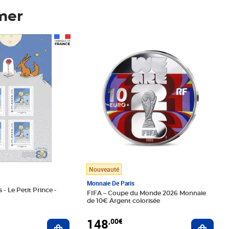
mer
Prix 148,00€
Nouveauté
Monnaie De Paris
 - Le Petit Prince -
FIFA – Coupe du Monde 2026 Monnaie
de 10€ Argent colorisée
148
,00€
Ajouter au panier
Ajoute