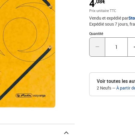
4
,08€
Prix unitaire TTC
Vendu et expédié par
St
Expédié sous 7 jours, fra
Quantité : 1
Quantité
Voir toutes les au
2 Neufs
—
À partir d