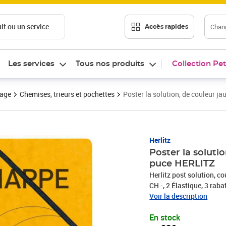
t ou un service ....
Chang
Accès rapides
Les services
Tous nos produits
Collection Pet
vage
Chemises, trieurs et pochettes
Poster la solution, de couleur j
Prix 4,08€
Herlitz
Poster la soluti
puce HERLITZ
Herlitz post solution, co
CH -, 2 Élastique, 3 raba
Voir la description
En stock