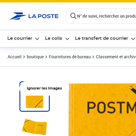
ontenu de la page
N° de suivi, rechercher un produi
Le courrier
Le colis
Le transfert de courrier
Accueil
boutique
Fournitures de bureau
Classement et archi
Ignorer les images