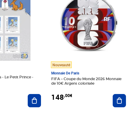
Nouveauté
Monnaie De Paris
 - Le Petit Prince -
FIFA – Coupe du Monde 2026 Monnaie
de 10€ Argent colorisée
148
,00€
Ajouter au panier
Ajoute