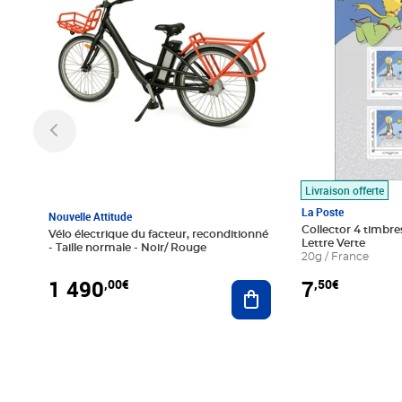
Livraison offerte
La Poste
Nouvelle Attitude
Collector 4 timbres
Vélo électrique du facteur, reconditionné
Lettre Verte
- Taille normale - Noir/ Rouge
20g / France
1 490
7
,00€
,50€
Ajouter au panier