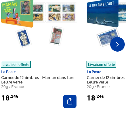
Livraison offerte
Livraison offerte
La Poste
La Poste
Carnet de 12 timbres - Maman dans l'art -
Carnet de 12 timbres - Le bl
Lettre verte
Lettre verte
20g / France
20g / France
18
18
,24€
,24€
r au panier
Ajouter au panier