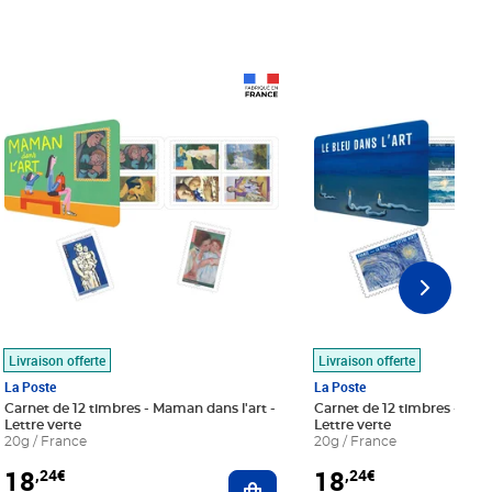
Prix 18,24€
Prix 18,24€
Livraison offerte
Livraison offerte
La Poste
La Poste
Carnet de 12 timbres - Maman dans l'art -
Carnet de 12 timbres - Le bl
Lettre verte
Lettre verte
20g / France
20g / France
18
18
,24€
,24€
r au panier
Ajouter au panier