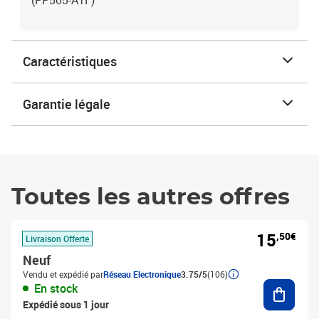
(PP505-ATF)
Caractéristiques
Garantie légale
Toutes les autres offres
15
,50€
Livraison Offerte
Neuf
Vendu et expédié par
Réseau Electronique
3.75/5
(106)
Ajouter
En stock
Expédié sous 1 jour