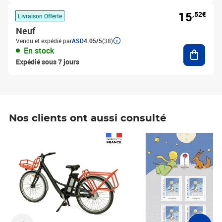
15
,52€
Livraison Offerte
Neuf
Vendu et expédié par
ASD
4.05/5
(38)
Ajouter
En stock
Expédié sous 7 jours
Nos clients ont aussi consulté
Prix 1 490,00€
Prix 7,50€