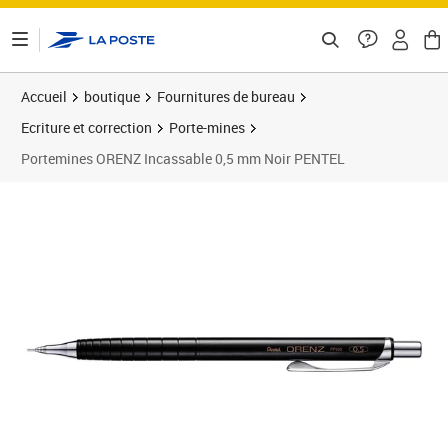
ontenu de la page
Accueil
boutique
Fournitures de bureau
Ecriture et correction
Porte-mines
Portemines ORENZ Incassable 0,5 mm Noir PENTEL
Prix 12,38€
Prix 1
Prix 1