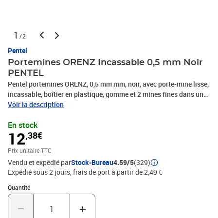
1
/2
Pentel
Portemines ORENZ Incassable 0,5 mm Noir
PENTEL
Pentel portemines ORENZ, 0,5 mm mm, noir, avec porte-mine lisse,
incassable, boîtier en plastique, gomme et 2 mines fines dans un
étui en plastique, (PP505-ATF)
Voir la description
En stock
12
,38€
Prix unitaire TTC
Vendu et expédié par
Stock-Bureau
4.59/5
(329)
Expédié sous 2 jours, frais de port à partir de 2,49 €
Quantité : 1
Quantité