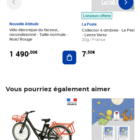
Livraison offerte
Nouvelle Attitude
La Poste
Vélo électrique du facteur,
Collector 4 timbres - Le Petit P
reconditionné - Taille normale -
- Lettre Verte
Noir/ Rouge
20g / France
1 490
7
,00€
,50€
Ajouter au panier
Vous pourriez également aimer
Prix 1 490,00€
Prix 7,50€