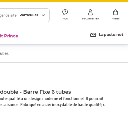
er de site :
Particulier
AIDE
SE CONNECTER
PANIER
Laposte.net
it Prince
tubes
Prix 34,99€
Prix 37,00€
 double - Barre Fixe 6 tubes
aute qualité a un design moderne et fonctionnel. Il pourrait
ec aisance. Fabriqué en acier inoxydable de haute qualité, ce
es, chacun d'une longueur de 60 cm. Le tube vous fournit
plémentaire sur le dessus pour placer des choses telles que
 de bain, etc6 tubesMatériau : Acier inoxydableDimensions