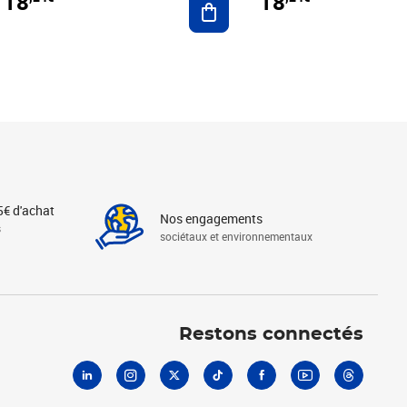
18
18
5€ d'achat
Nos engagements
s
sociétaux et environnementaux
Linkedin
Instagram
X
Tiktok
Facebook
Youtube
Threads
Restons connectés