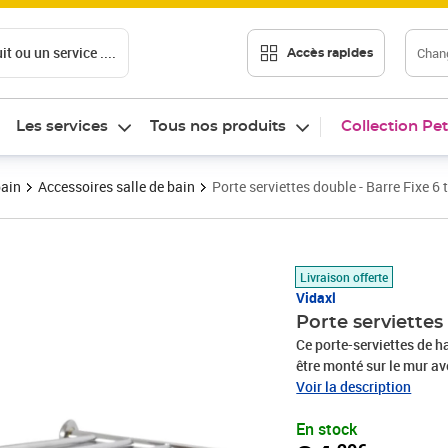
t ou un service ....
Chang
Accès rapides
Les services
Tous nos produits
Collection Pet
bain
Accessoires salle de bain
Porte serviettes double - Barre Fixe 6 
Prix 34,20€
Livraison offerte
Vidaxl
Porte serviettes
Ce porte-serviettes de h
être monté sur le mur av
porte-serviettes a 6 tub
Voir la description
également une pièce sup
En stock
des peignoirs, serviette