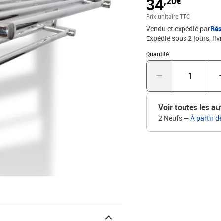
34
,20€
globales : 61 x 23 x 16 c
Prix unitaire TTC
Vendu et expédié par
Rés
Expédié sous 2 jours
liv
Quantité : 1
Quantité
Voir toutes les au
2 Neufs
—
À partir d