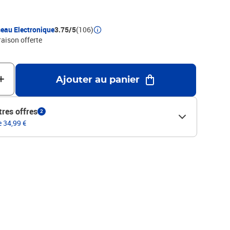
m (l x P x H)Poids : 1,4 kg
eau Electronique
3.75/5
(106)
raison offerte
Ajouter au panier
tres offres
2
e 34,99 €