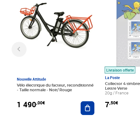
Livraison offerte
La Poste
Nouvelle Attitude
Collector 4 timbres
Vélo électrique du facteur, reconditionné
Lettre Verte
- Taille normale - Noir/ Rouge
20g / France
1 490
7
,00€
,50€
Ajouter au panier