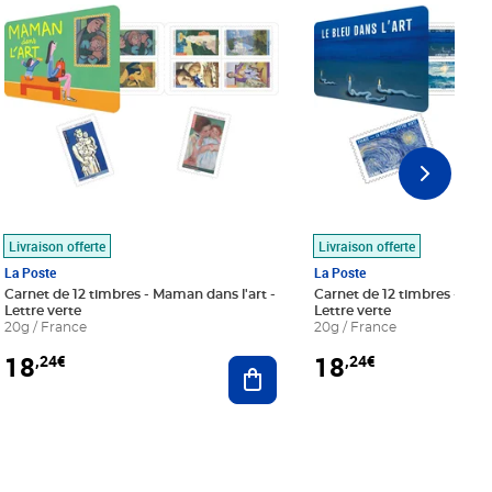
Livraison offerte
Livraison offerte
La Poste
La Poste
Carnet de 12 timbres - Maman dans l'art -
Carnet de 12 timbres - Le bl
Lettre verte
Lettre verte
20g / France
20g / France
18
18
,24€
,24€
r au panier
Ajouter au panier