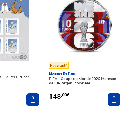
Nouveauté
Monnaie De Paris
 - Le Petit Prince -
FIFA – Coupe du Monde 2026 Monnaie
de 10€ Argent colorisée
148
,00€
Ajouter au panier
Ajoute