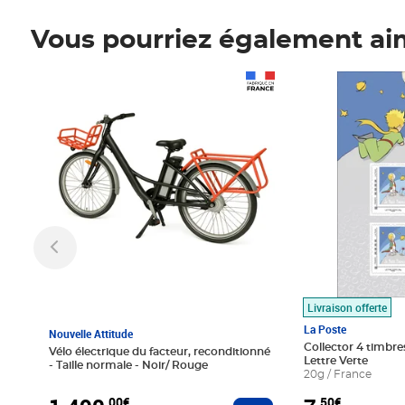
Vous pourriez également ai
Prix 1 490,00€
Prix 7,50€
Livraison offerte
La Poste
Nouvelle Attitude
Collector 4 timbres
Vélo électrique du facteur, reconditionné
Lettre Verte
- Taille normale - Noir/ Rouge
20g / France
,00€
,50€
Ajouter au panier