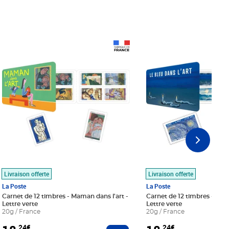
Prix 18,24€
Prix 18,24€
Livraison offerte
Livraison offerte
La Poste
La Poste
Carnet de 12 timbres - Maman dans l'art -
Carnet de 12 timbres - Le bl
Lettre verte
Lettre verte
20g / France
20g / France
,24€
,24€
r au panier
Ajouter au panier