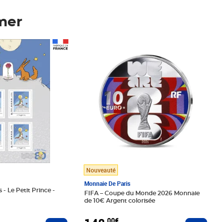
mer
Prix 148,00€
Nouveauté
Monnaie De Paris
 - Le Petit Prince -
FIFA – Coupe du Monde 2026 Monnaie
de 10€ Argent colorisée
,00€
Ajouter au panier
Ajoute