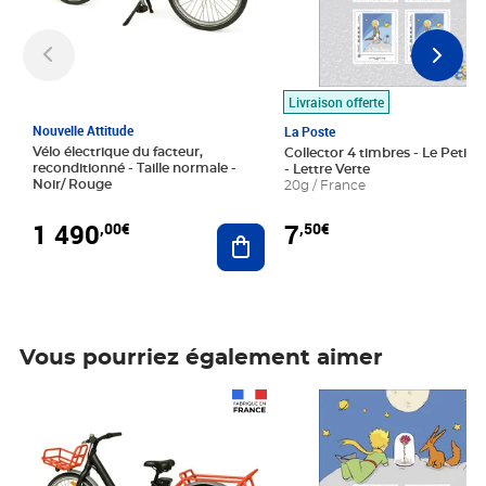
Livraison offerte
Nouvelle Attitude
La Poste
Vélo électrique du facteur,
Collector 4 timbres - Le Petit P
reconditionné - Taille normale -
- Lettre Verte
Noir/ Rouge
20g / France
1 490
7
,00€
,50€
Ajouter au panier
Vous pourriez également aimer
Prix 1 490,00€
Prix 7,50€