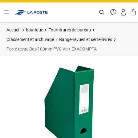
ontenu de la page
Accueil
boutique
Fournitures de bureau
Classement et archivage
Range-revues et serre-livres
Porte revue Dos 100mm PVC Vert EXACOMPTA
Prix 12,29€
Prix 7
Prix 1