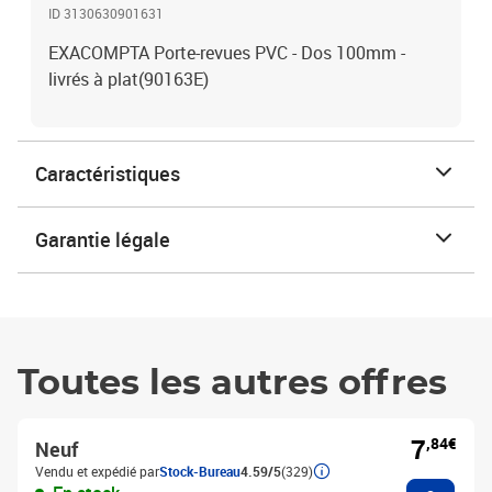
ID 3130630901631
EXACOMPTA Porte-revues PVC - Dos 100mm -
livrés à plat(90163E)
Caractéristiques
Garantie légale
Toutes les autres offres
7
,84€
Neuf
Vendu et expédié par
Stock-Bureau
4.59/5
(329)
Ajouter