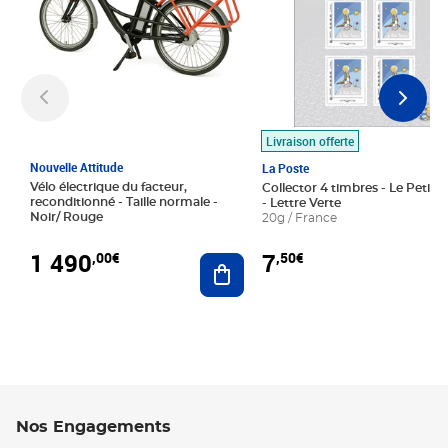
Livraison offerte
Nouvelle Attitude
La Poste
Vélo électrique du facteur,
Collector 4 timbres - Le Petit P
reconditionné - Taille normale -
- Lettre Verte
Noir/ Rouge
20g / France
1 490
7
,00€
,50€
Ajouter au panier
Nos Engagements