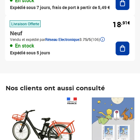
En stock
Expédié sous 7 jours, frais de port à partir de 5,49 €
18
,91€
Livraison Offerte
Neuf
Vendu et expédié par
Réseau Electronique
3.75/5
(106)
Ajouter
En stock
Expédié sous 5 jours
Nos clients ont aussi consulté
Prix 1 490,00€
Prix 7,50€