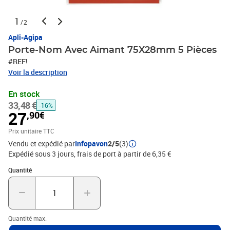
1
/2
Apli-Agipa
Porte-Nom Avec Aimant 75X28mm 5 Pièces
#REF!
Voir la description
En stock
33,48 €
-16%
27
,90€
Prix unitaire TTC
Vendu et expédié par
Infopavon
2/5
(3)
Expédié sous 3 jours, frais de port à partir de 6,35 €
Quantité : 1
Quantité
Quantité max.