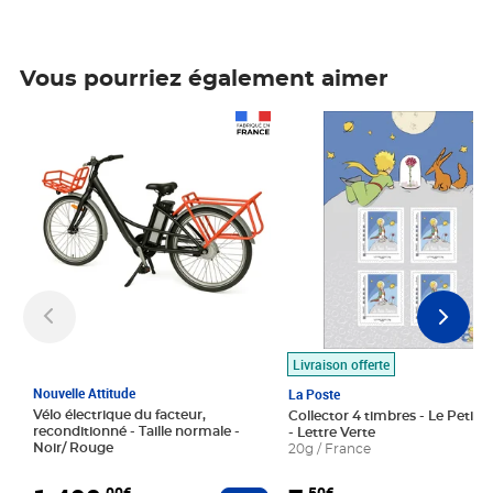
Vous pourriez également aimer
Prix 1 490,00€
Prix 7,50€
Livraison offerte
Nouvelle Attitude
La Poste
Vélo électrique du facteur,
Collector 4 timbres - Le Petit P
reconditionné - Taille normale -
- Lettre Verte
Noir/ Rouge
20g / France
,00€
,50€
Ajouter au panier