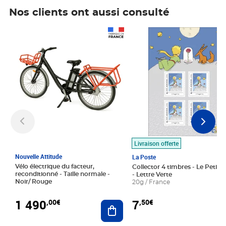
Nos clients ont aussi consulté
Prix 1 490,00€
Prix 7,50€
Livraison offerte
Nouvelle Attitude
La Poste
Vélo électrique du facteur,
Collector 4 timbres - Le Petit P
reconditionné - Taille normale -
- Lettre Verte
Noir/ Rouge
20g / France
1 490
7
,00€
,50€
Ajouter au panier