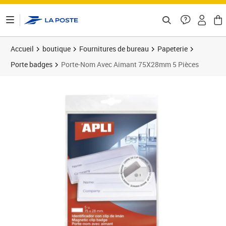
ontenu de la page
Accueil
boutique
Fournitures de bureau
Papeterie
Porte badges
Porte-Nom Avec Aimant 75X28mm 5 Pièces
Prix barré 33,48 €
Prix 27,90€